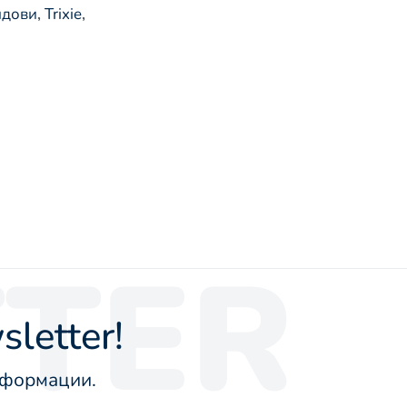
ндови
,
Trixie
,
TER
letter!
информации.