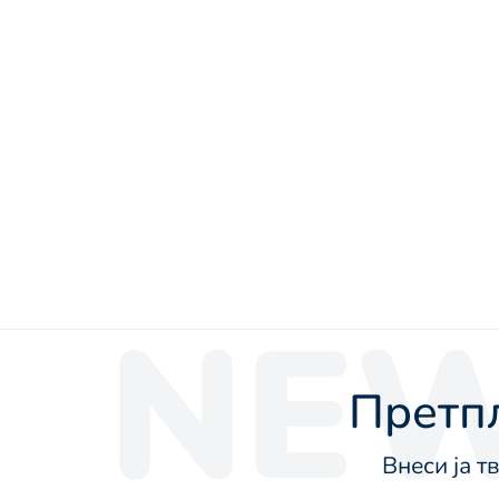
NEW
Претпл
Внеси ја т