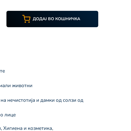
ДОДАЈ ВО КОШНИЧКА
те
и мали животни
ло лице
и
,
Хигиена и козметика
,