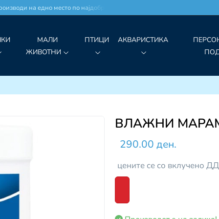
изводи на едно место по најдобри цени!
ЧКИ
МАЛИ
ПТИЦИ
АКВАРИСТИКА
ПЕРСО
ЖИВОТНИ
ПО
ВЛАЖНИ МАРАМ
290.00 ден.
цените се со вклучено Д