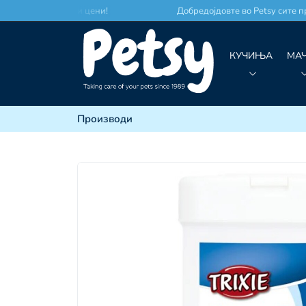
место по најдобри цени!
Добредојдовте во Petsy сите про
КУЧИЊА
МА
Производи