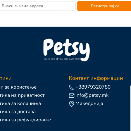
Регистрирај се
тики
Контакт информации
и за користење
+38979320780
ика на приватност
info@petsy.mk
тика за колачиња
Македонија
ика за достава
тика за рефундирање