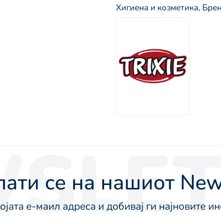
Хигиена и козметика
,
Бре
SLET
ати се на нашиот News
војата е-маил адреса и добивај ги најновите 