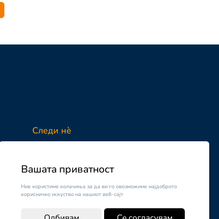
Следи нè
Facebook
Instagram
Вашата приватност
Ние користиме колачиња за да ви го овозможиме најдоброто
корисничко искуство на нашиот веб-сајт
Одбивам
Се согласувам