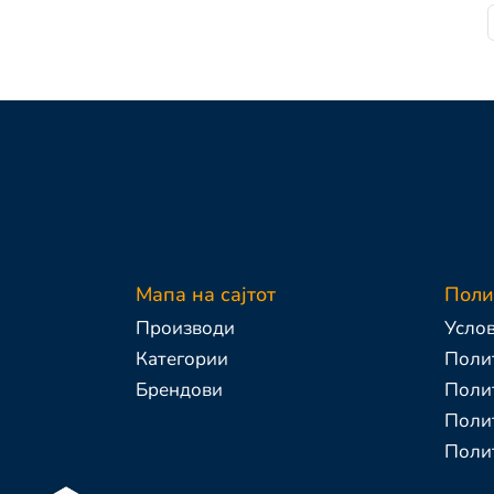
Мапа на сајтот
Поли
Производи
Услов
Категории
Полит
Брендови
Поли
Полит
Поли