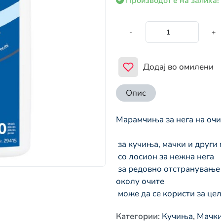
Производот е на залиха!
-
+
Додај во омилени
Опис
Марамчиња за нега на очи
 за кучиња, мачки и друг
 со лосион за нежна нега
 за редовно отстранување на нечистотија и дамки од солзи од 
околу очите
 може да се користи за це
Категории
:
Кучиња
,
Мачк