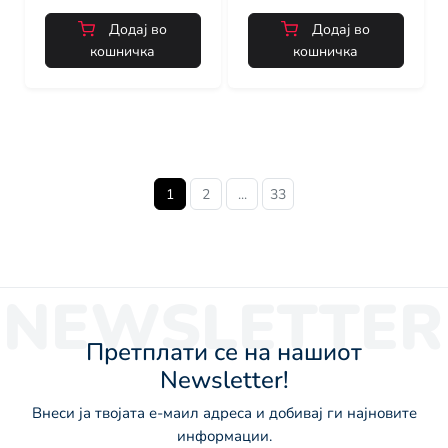
Додај во
Додај во
кошничка
кошничка
1
2
...
33
NEWSLETTER
Претплати се на нашиот
Newsletter!
Внеси ја твојата е-маил адреса и добивај ги најновите
информации.