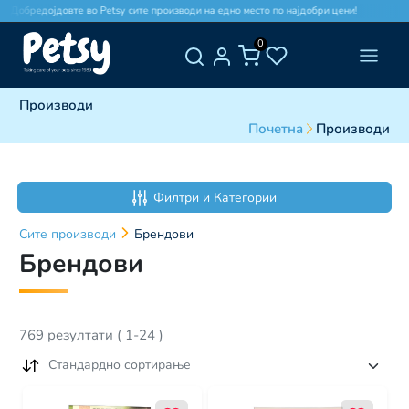
обредојдовте во Petsy сите производи на едно место по најдобри цени!
Добре
0
Производи
Почетна
Производи
Филтри и Категории
Сите
производи
Брендови
Брендови
769
резултати
(
1
-
24
)
Стандардно сортирање