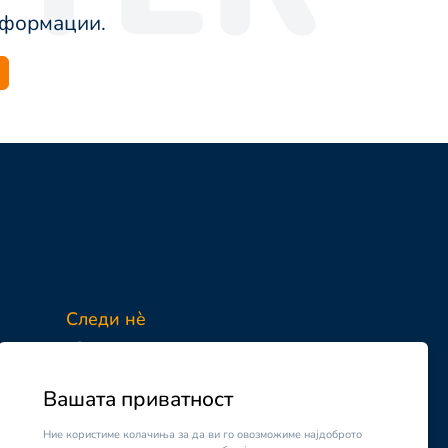
информации.
Следи нè
Facebook
Instagram
Вашата приватност
Ние користиме колачиња за да ви го овозможиме најдоброто