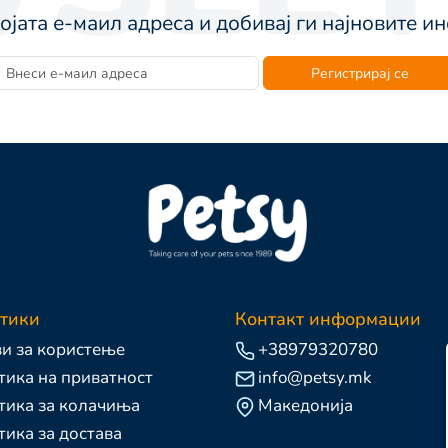
војата е-маил адреса и добивај ги најновите 
Регистрирај се
тики
Контакт информации
и за користење
+38979320780
ика на приватност
info@petsy.mk
тика за колачиња
Македонија
ика за достава