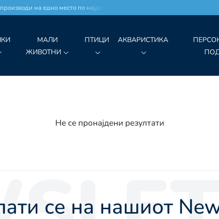
производи на едно место по најдобри цени!
ЧКИ
МАЛИ
ПТИЦИ
АКВАРИСТИКА
ПЕРСО
ЖИВОТНИ
ПО
Не се пронајдени резултати
SLET
ати се на нашиот News