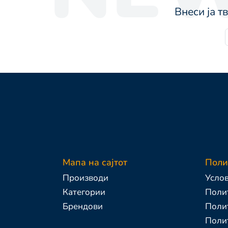
Внеси ја т
Мапа на сајтот
Поли
Производи
Услов
Категории
Полит
Брендови
Поли
Полит