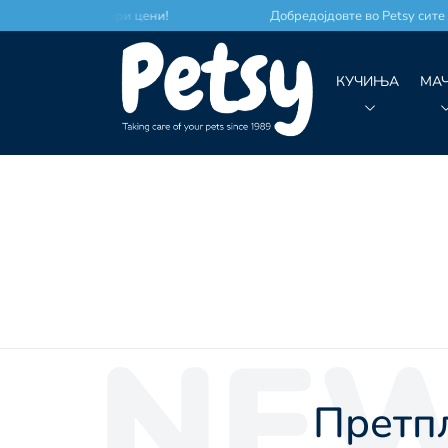
о место по најдобри цени!
Добредојдовте во Petsy сите 
КУЧИЊА
МА
NEW
Претпл