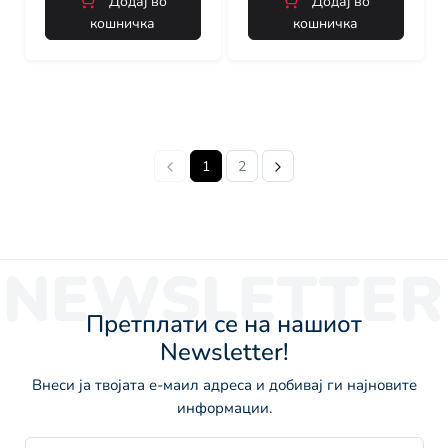
Додај во
Додај во
кошничка
кошничка
1
2
NEWSLETTER
Претплати се на нашиот
Newsletter!
Внеси ја твојата е-маил адреса и добивај ги најновите
информации.