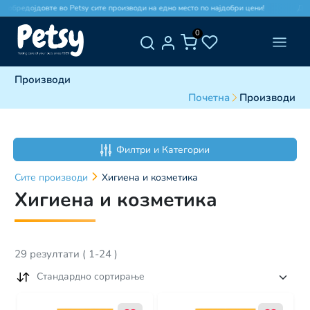
бредојдовте во Petsy сите производи на едно место по најдобри цени!
Добред
0
Производи
Почетна
Производи
Филтри и Категории
Сите
производи
Хигиена и козметика
Хигиена и козметика
29
резултати
(
1
-
24
)
Стандардно сортирање