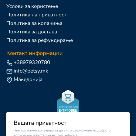
Услови за користење
Политика на приватност
Политика за колачиња
Политика за достава
Политика за рефундирање
Контакт информации
+38979320780
info@petsy.mk
Македонија
Вашата приватност
Ние користиме колачиња за да ви го овозможиме најдоброто
корисничко искуство на нашиот веб-сајт