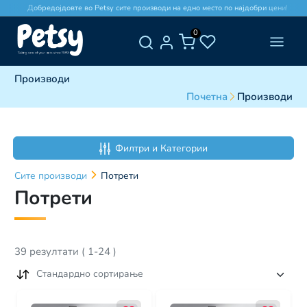
Добредојдовте во Petsy сите производи на едно место по најдобри цени!
0
Производи
Почетна
Производи
Филтри и Категории
Сите
производи
Потрети
Потрети
39
резултати
(
1
-
24
)
Стандардно сортирање