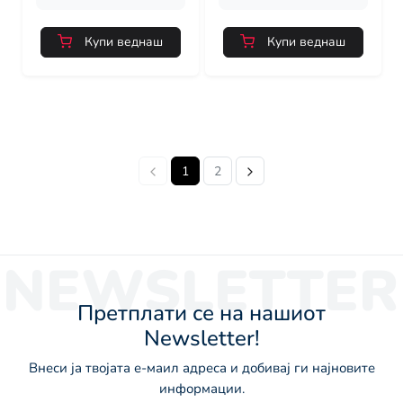
Купи веднаш
Купи веднаш
1
2
NEWSLETTER
Претплати се на нашиот
Newsletter!
Внеси ја твојата е-маил адреса и добивај ги најновите
информации.