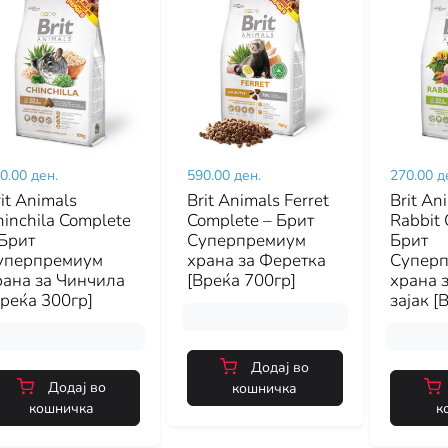
0.00 ден.
590.00 ден.
270.00 д
it Animals
Brit Animals Ferret
Brit An
inchila Complete
Complete – Брит
Rabbit 
 Брит
Суперпремиум
Брит
уперпремиум
храна за Феретка
Супер
рана за Чинчила
[Вреќа 700гр]
храна з
Вреќа 300гр]
зајак [
Додај во
Додај во
кошничка
кошничка
к