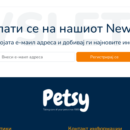
SLET
ати се на нашиот News
војата е-маил адреса и добивај ги најновите 
Регистрирај се
тики
Контакт информации