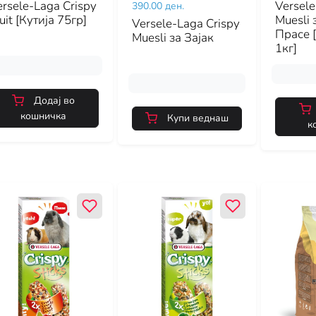
rsele-Laga Crispy
Versele
390.00 ден.
uit [Кутија 75гр]
Muesli
Versele-Laga Crispy
Прасе 
Muesli за Зајак
1кг]
Додај во
кошничка
Купи веднаш
к