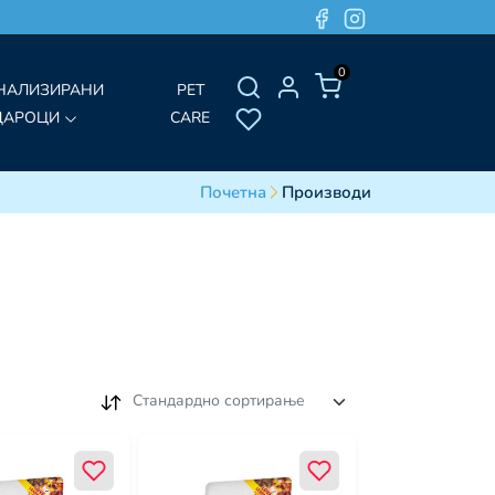
0
НАЛИЗИРАНИ
PET
ДАРОЦИ
CARE
Почетна
Производи
Стандардно сортирање