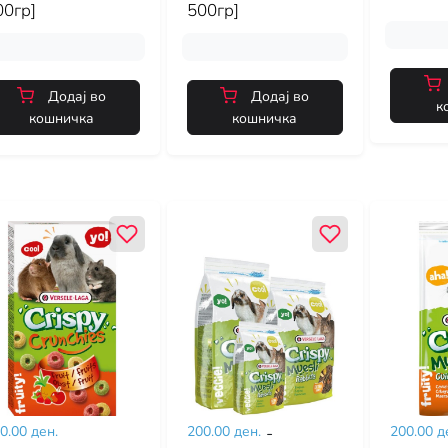
00гр]
500гр]
Додај во
Додај во
к
кошничка
кошничка
0.00 ден.
200.00 ден.
-
200.00 д