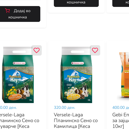
кошничка
к
Додај во
кошничка
0.00 ден.
320.00 ден.
400.00 д
ersele-Laga
Versele-Laga
Gebi E
ланинско Сено со
Планинско Сено со
за зајц
луварче [Кеса
Камилица [Кеса
10кг]