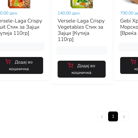
0.00 ден.
140.00 ден.
790.00 д
rsele-Laga Crispy
Versele-Laga Crispy
Gebi Х
uit Стик за Зајци
Vegetables Стик за
Морско
утија 110гр]
Зајци [Кутија
[Вреќа 
110гр]
Додај во
Додај во
кошничка
к
кошничка
1