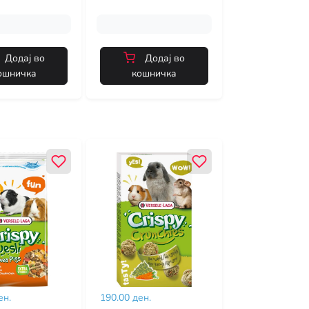
Додај во
Додај во
ошничка
кошничка
ен.
190.00 ден.