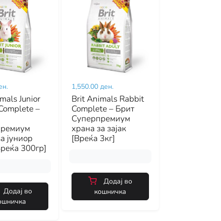
ен.
1,550.00 ден.
imals Junior
Brit Animals Rabbit
Complete –
Complete – Брит
Суперпремиум
премиум
храна за зајак
а јуниор
[Вреќа 3кг]
Вреќа 300гр]
Додај во
Додај во
кошничка
ошничка