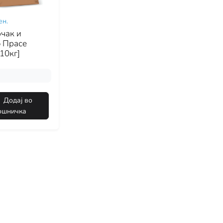
ен.
рчак и
 Прасе
10кг]
Додај во
ошничка