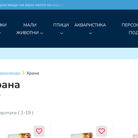
зводи на едно место по најдобри цени!
ЧКИ
МАЛИ
ПТИЦИ
АКВАРИСТИКА
ПЕРСО
ЖИВОТНИ
ПО
производи
Храна
рана
зултати
(
1
-
19
)