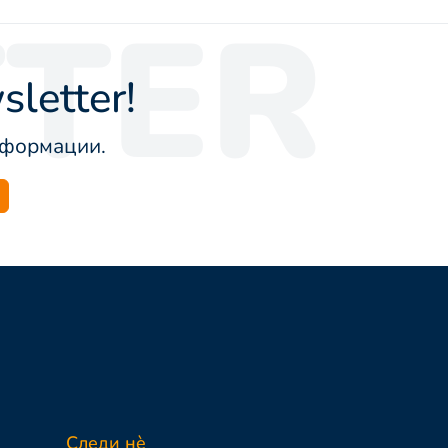
TER
letter!
информации.
Следи нè