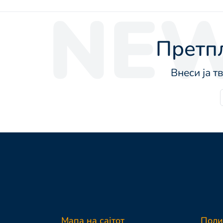
NEW
Претпл
Внеси ја т
Мапа на сајтот
Поли