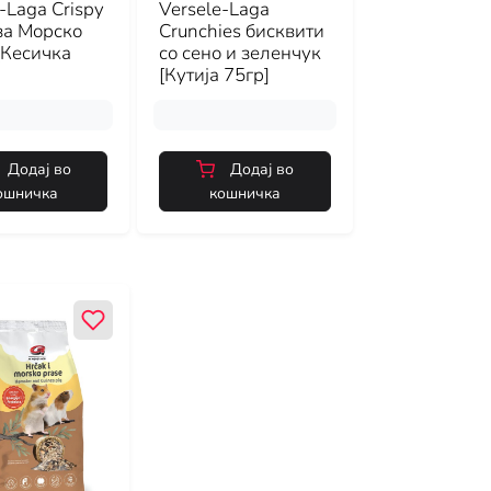
-Laga Crispy
Versele-Laga
 за Морско
Crunchies бисквити
[Кесичка
со сено и зеленчук
[Кутија 75гр]
Додај во
Додај во
ошничка
кошничка