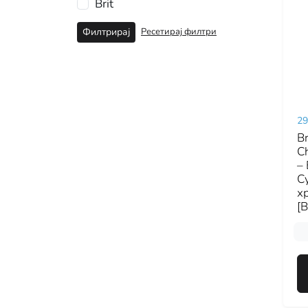
Brit
Ресетирај филтри
Филтрирај
29
Br
Ch
–
С
х
[