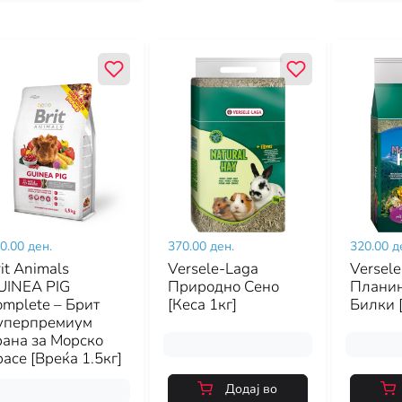
0.00 ден.
370.00 ден.
320.00 д
it Animals
Versele-Laga
Versel
UINEA PIG
Природно Сено
Планин
omplete – Брит
[Кеса 1кг]
Билки 
уперпремиум
рана за Морско
асе [Вреќа 1.5кг]
Додај во