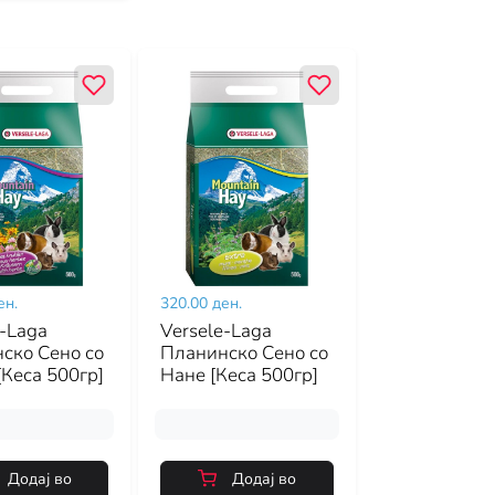
ен.
320.00 ден.
e-Laga
Versele-Laga
ско Сено со
Планинско Сено со
[Кеса 500гр]
Нане [Кеса 500гр]
Додај во
Додај во