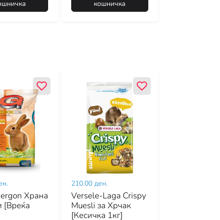
ошничка
кошничка
ен.
210.00 ден.
nergon Храна
Versele-Laga Crispy
и [Вреќа
Muesli за Хрчак
[Кесичка 1кг]