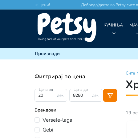
сто по најдобри цени!
Добредојдовте во Petsy сите прои
КУЧИЊА
МА
Производи
Сите
Филтрирај по цена
Х
Цена од
Цена до
ден.
ден.
Брендови
19
ре
Versele-laga
Gebi