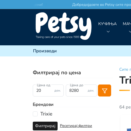
о по најдобри цени!
Добредојдовте во Petsy сите произво
КУЧИЊА
МА
Производи
Сите
Филтрирај по цена
Tr
Цена од
Цена до
ден.
ден.
Брендови
64
ре
Trixie
Ресетирај филтри
Филтрирај