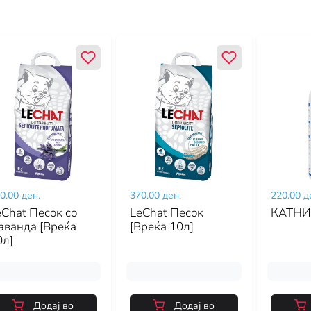
0.00 ден.
370.00 ден.
220.00 д
eChat Песок со
LeChat Песок
КАТНИ
аванда [Вреќа
[Вреќа 10л]
0л]
Додај во
Додај во