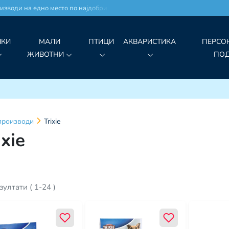
ди на едно место по најдобри цени!
ЧКИ
МАЛИ
ПТИЦИ
АКВАРИСТИКА
ПЕРСО
ЖИВОТНИ
ПО
производи
Trixie
ixie
зултати
(
1
-
24
)