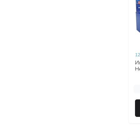
12
И
Н