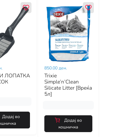
н.
850.00 ден.
И ЛОПАТКА
Trixie
СОК
Simple’n’Clean
Silicate Litter [Вреќа
5л]
Додај во
Додај во
ошничка
кошничка