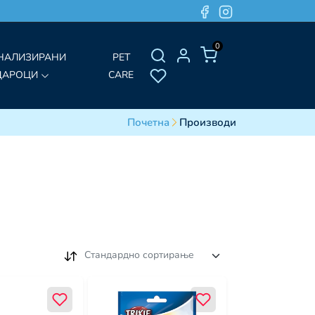
0
НАЛИЗИРАНИ
PET
ДАРОЦИ
CARE
Почетна
Производи
Стандардно сортирање