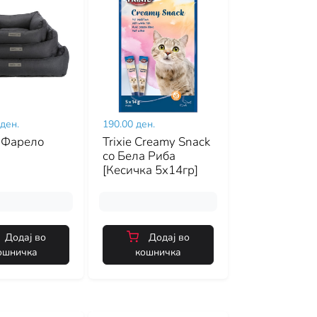
 ден.
190.00 ден.
 Фарело
Trixie Creamy Snack
со Бела Риба
[Кесичка 5x14гр]
Додај во
Додај во
ошничка
кошничка