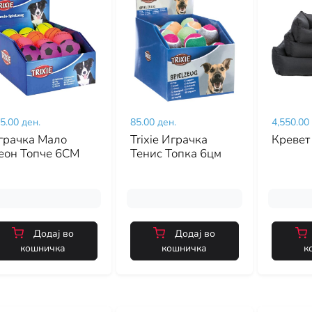
5.00 ден.
85.00 ден.
4,550.00
грачка Мало
Trixie Играчка
Кревет
еон Топче 6CM
Тенис Топка 6цм
Додај во
Додај во
кошничка
кошничка
к