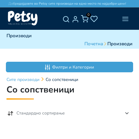
Добредојдовте во Petsy сите производи на едно место по најдобри цени!
0
Производи
Почетна
Производи
Филтри и Категории
Сите
производи
Со сопственици
Со сопственици
Стандардно сортирање