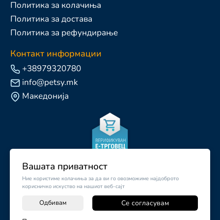
Политика за колачиња
Политика за достава
Политика за рефундирање
Контакт информации
+38979320780
info@petsy.mk
Македонија
Вашата приватност
Ние користиме колачиња за да ви го овозможиме најдоброто
корисничко искуство на нашиот веб-сајт
Одбивам
Се согласувам