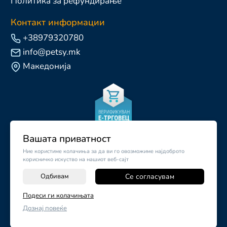
Политика за рефундирање
Контакт информации
+38979320780
info@petsy.mk
Македонија
Вашата приватност
Ние користиме колачиња за да ви го овозможиме најдоброто
корисничко искуство на нашиот веб-сајт
Одбивам
Се согласувам
Подеси ги колачињата
©
2026
Vendor x
Petsy.mk
Дознај повеќе
Поставки за колачиња
|
Пријави проблем