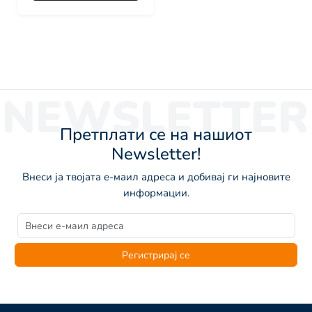
NEWSLETTER
Претплати се на нашиот
Newsletter!
Внеси ја твојата е-маил адреса и добивај ги најновите
информации.
Регистрирај се