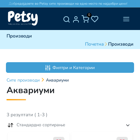
Добредојдовте во Petsy сите производи на едно место по најдобри цени!
0
Производи
Почетна
Производи
Филтри и Категории
Сите
производи
Аквариуми
Аквариуми
3
резултати
(
1
-
3
)
Стандардно сортирање