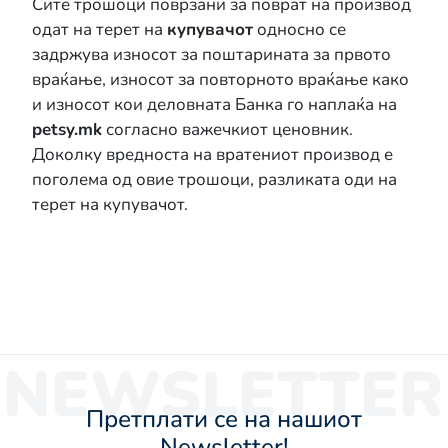
Сите трошоци поврзани за поврат на производ
одат на терет на
купувачот
односно се
задржува износот за поштарината за првото
враќање, износот за повторното враќање како
и износот кои деловната Банка го наплаќа на
petsy.mk
согласно важечкиот ценовник.
Доколку вредноста на вратениот производ е
поголема од овие трошоци, разликата оди на
терет на купувачот.
NEWSLETTER
Претплати се на нашиот
Newsletter!