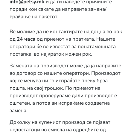
info@petsy.mk
и да ги наведете причините
поради кои сакате да направите замена/
враќање на пакетот.
Ве молиме да не контактирате најдоцна во рок
од
24 часа
од приемот на пратката. Нашите
оператори ќе ве известат за понатамошната
постапка, во најкраток можен рок.
Замената на производот може да ја направите
во договор со нашите оператори. Производот
кој се менува ни го испраќате преку брза
пошта, на свој трошок. По приемот на
производот проверуваме дали производот е
оштетен, а потоа ви испраќаме соодветна
замена.
Доколку на купениот производ се појават
недостатоци во смисла на одредбите од