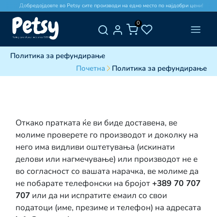
Добредојдовте во Petsy сите производи на едно место по најдобри цени!
0
Политика за рефундирање
Почетна
Политика за рефундирање
Откако пратката ќе ви биде доставена, ве
молиме проверете го производот и доколку на
него има видливи оштетувања (искинати
делови или нагмечување) или производот не е
во согласност со вашата нарачка, ве молиме да
не побарате телефонски на бројот
+389 70 707
707
или да ни испратите емаил со свои
податоци (име, презиме и телефон) на адресата