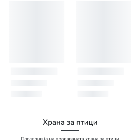
Храна за птици
Погледни ја најпродаваната храна за птици