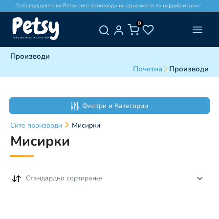
Добредојдовте во Petsy сите производи на едно место по најдобри цени!
0
Производи
Почетна
Производи
Филтри и Категории
Сите
производи
Мисирки
Мисирки
Стандардно сортирање