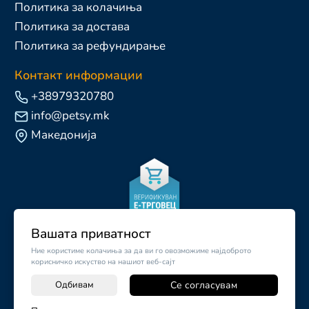
Политика за колачиња
Политика за достава
Политика за рефундирање
Контакт информации
+38979320780
info@petsy.mk
Македонија
Вашата приватност
Ние користиме колачиња за да ви го овозможиме најдоброто
корисничко искуство на нашиот веб-сајт
Одбивам
Се согласувам