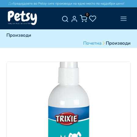
Добредојдовте во Petsy сите производи на едно место по најдобри цени!
0
Производи
Почетна
Производи