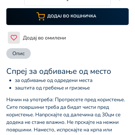
ДОДАЈ ВО КОШНИЧКА
Додај во омилени
Опис
Спреј за одбивање од место
за одбивање од одредени места
заштита од гребење и гризење
Начин на употреба: Протресете пред користење.
Сите површини треба да бидат чисти пред
користење. Напрскајте од далечина од 30цм се
додека не стане влажно. Не прскајте на нежни
површини. Наместо, испрскајте на крпа или