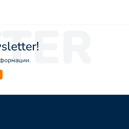
TER
letter!
информации.