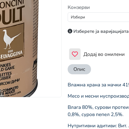
Конзерви
Изберете ја варијацијата
Додај во омилени
Опис
Влажна храна за мачки 41
Месо и месни нуспроизвод
Влага 80%, сурови протеи
0,8%, суров пепел 2,5%.
Нутритивни адитиви: Вит. A 