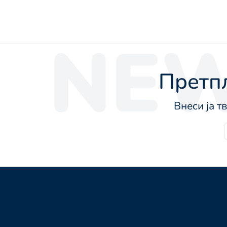
NEW
Претпл
Внеси ја т