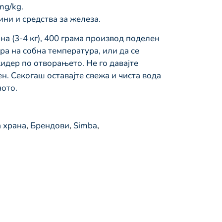
mg/kg.
ни и средства за железа.
на (3-4 кг), 400 грама производ поделен
вира на собна температура, или да се
жидер по отворањето. Не го давајте
. Секогаш оставајте свежа и чиста вода
ото.
 храна
,
Брендови
,
Simba
,