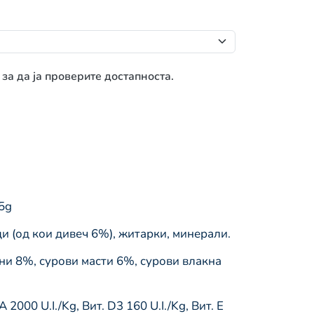
 за да ја проверите достапноста.
5g
и (од кои дивеч 6%), житарки, минерали.
ни 8%, сурови масти 6%, сурови влакна
2000 U.I./Kg, Вит. D3 160 U.I./Kg, Вит. Е