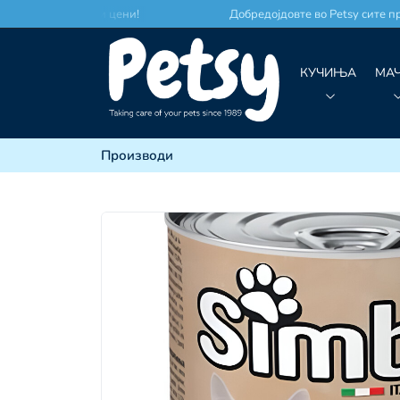
есто по најдобри цени!
Добредојдовте во Petsy сите про
КУЧИЊА
МА
Производи