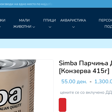
изводи на едно место по најдобри цени!
ЧКИ
МАЛИ
ПТИЦИ
АКВАРИСТИКА
ПЕРСО
ЖИВОТНИ
ПО
Simba Парчиња Д
[Конзерва 415г]
55.00 ден.
-
1,300.
цените се со вклучено Д