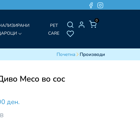
0
НАЛИЗИРАНИ
PET
ДАРОЦИ
CARE
Почетна
Производи
иво Месо во сос
00 ден.
ДВ