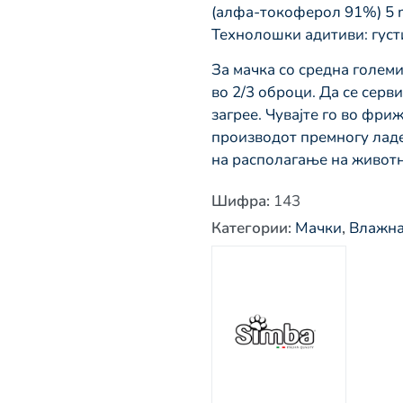
(алфа-токоферол 91%) 5 
Технолошки адитиви: густи
За мачка со средна големи
во 2/3 оброци. Да се ​​сер
загрее. Чувајте го во фри
производот премногу ладен
на располагање на животн
Шифра
:
143
Категории
:
Мачки
,
Влажна