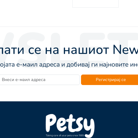
SLET
ати се на нашиот News
војата е-маил адреса и добивај ги најновите 
Регистрирај се