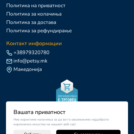
Политика на приватност
Политика за колачиња
Политика за достава
Политика за рефундирање
Контакт информации
+38979320780
info@petsy.mk
Македонија
Вашата приватност
Ние користиме колачиња за да ви го овозможиме најдоброто
корисничко искуство на нашиот веб-сајт