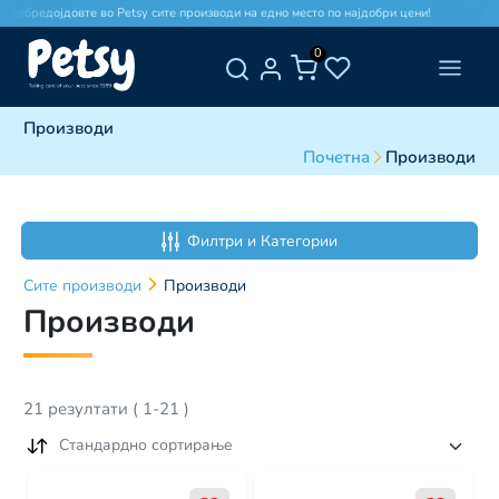
обредојдовте во Petsy сите производи на едно место по најдобри цени!
Добре
0
Производи
Почетна
Производи
Филтри и Категории
Сите
производи
Производи
Производи
21
резултати
(
1
-
21
)
Стандардно сортирање