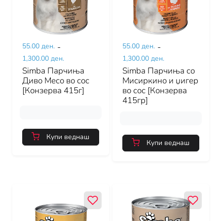
55.00 ден.
-
55.00 ден.
-
1,300.00 ден.
1,300.00 ден.
Simba Парчиња
Simba Парчиња со
Диво Месо во сос
Мисиркино и џигер
[Конзерва 415г]
во сос [Конзерва
415гр]
Купи веднаш
Купи веднаш