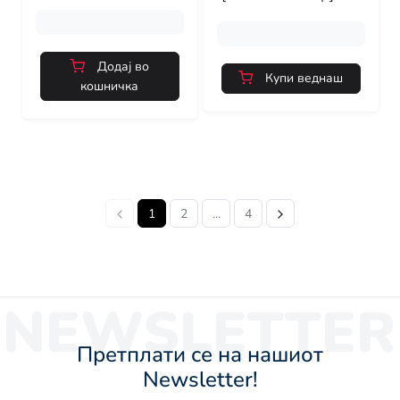
Додај во
Купи веднаш
кошничка
1
2
...
4
NEWSLETTER
Претплати се на нашиот
Newsletter!