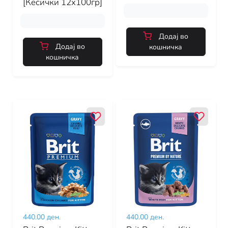
[Кесички 12x100гр]
Додај во
Додај во
кошничка
кошничка
440.00 ден.
440.00 ден.