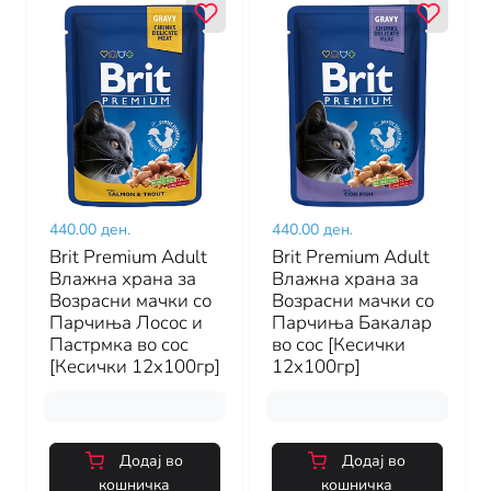
440.00 ден.
440.00 ден.
Brit Premium Adult
Brit Premium Adult
Влажна храна за
Влажна храна за
Возрасни мачки со
Возрасни мачки со
Парчиња Лосос и
Парчиња Бакалар
Пастрмка во сос
во сос [Кесички
[Кесички 12x100гр]
12x100гр]
Додај во
Додај во
кошничка
кошничка