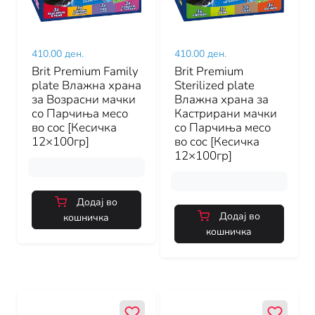
410.00 ден.
410.00 ден.
Brit Premium Family
Brit Premium
plate Влажна храна
Sterilized plate
за Возрасни мачки
Влажна храна за
со Парчиња месо
Кастрирани мачки
во сос [Кесичка
со Парчиња месо
12×100гр]
во сос [Кесичка
12×100гр]
Додај во
Додај во
кошничка
кошничка