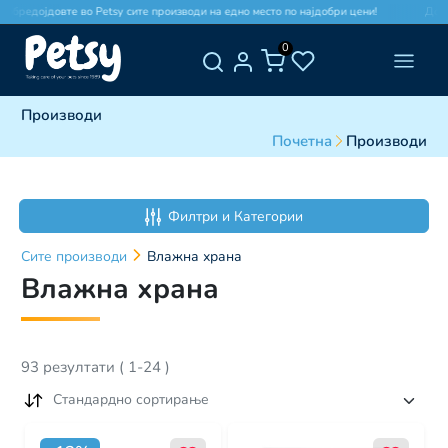
едојдовте во Petsy сите производи на едно место по најдобри цени!
Добредој
0
Производи
Почетна
Производи
Филтри и Категории
Сите
производи
Влажна храна
Влажна храна
93
резултати
(
1
-
24
)
Стандардно сортирање