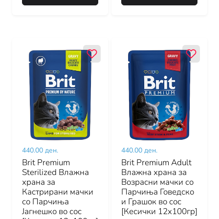
440.00 ден.
440.00 ден.
Brit Premium
Brit Premium Adult
Sterilized Влажна
Влажна храна за
храна за
Возрасни мачки со
Кастрирани мачки
Парчиња Говедско
со Парчиња
и Грашок во сос
Јагнешко во сос
[Кесички 12x100гр]