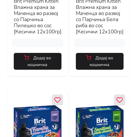
Brit Premium Kitten
Brit Premium Kitten
Влажна храна за
Влажна храна за
Маченца во развој
Маченца во развој
со Парчиња
со Парчиња Бела
Пилешко во сос
риба во сос
[Кесички 12x100гр]
[Кесички 12x100гр]
Додај во
Додај во
кошничка
кошничка