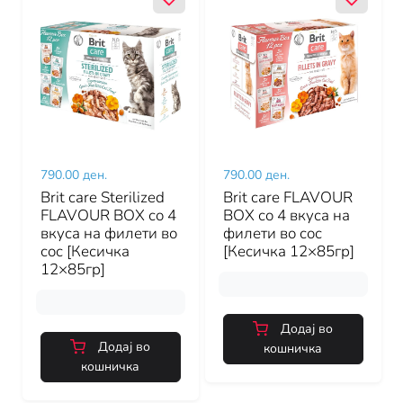
790.00 ден.
790.00 ден.
Brit care Sterilized
Brit care FLAVOUR
FLAVOUR BOX со 4
BOX со 4 вкуса на
вкуса на филети во
филети во сос
сос [Кесичка
[Кесичка 12×85гр]
12×85гр]
Додај во
Додај во
кошничка
кошничка