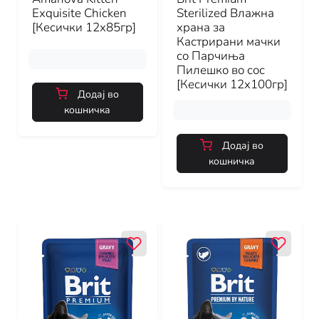
Exquisite Chicken
Sterilized Влажна
[Кесички 12x85гр]
храна за
Кастрирани мачки
со Парчиња
Пилешко во сос
[Кесички 12x100гр]
Додај во
кошничка
Додај во
кошничка