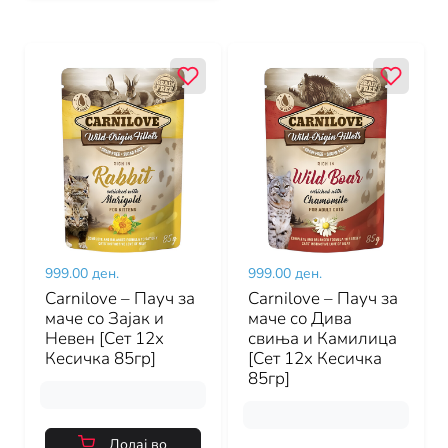
999.00 ден.
999.00 ден.
Carnilove – Пауч за
Carnilove – Пауч за
маче со Зајак и
маче со Дива
Невен [Сет 12х
свиња и Камилица
Кесичка 85гр]
[Сет 12х Кесичка
85гр]
Додај во