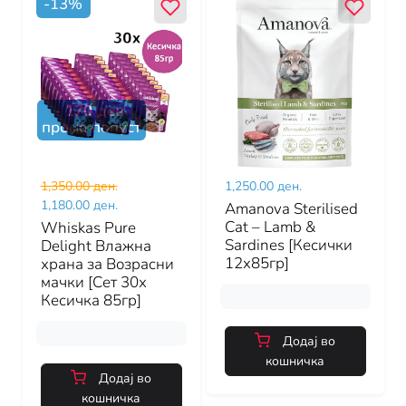
-
13
%
-
170
ден.
промо попуст
1,350.00 ден.
1,250.00 ден.
1,180.00 ден.
Amanova Sterilised
Cat – Lamb &
Whiskas Pure
Sardines [Кесички
Delight Влажна
12x85гр]
храна за Возрасни
мачки [Сет 30х
Кесичка 85гр]
Додај во
кошничка
Додај во
кошничка