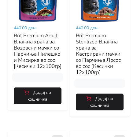
440.00 ден.
440.00 ден.
Brit Premium Adult
Brit Premium
Влажна храна за
Sterilized Влажна
Возрасни мачки со
храна за
Парчиња Пилешко
Кастрирани мачки
и Мисирка во сос
со Парчиња Лосос
[Кесички 12x100гр]
во сос [Кесички
12x100гр]
Додај во
Додај во
кошничка
кошничка