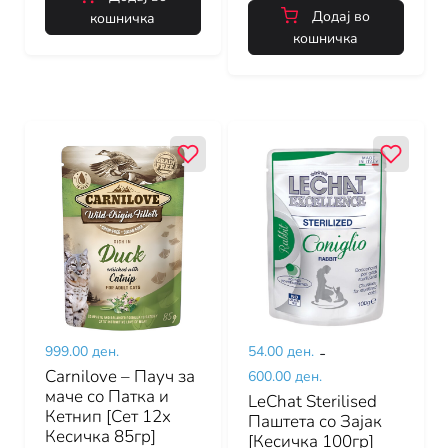
Додај во
кошничка
кошничка
999.00 ден.
54.00 ден.
-
Carnilove – Пауч за
600.00 ден.
маче со Патка и
LeChat Sterilised
Кетнип [Сет 12х
Паштета со Зајак
Кесичка 85гр]
[Кесичка 100гр]