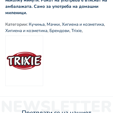
неколку минути. Рокот на употреба е втиснат на
амбалажата. Само за употреба на домашни
миленици.
Категории
:
Кучиња
,
Мачки
,
Хигиена и козметика
,
Хигиена и козметика
,
Брендови
,
Trixie
,
NEWSLETTER
Претплати се на нашиот