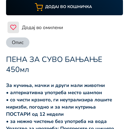
ДОДАЈ ВО КОШНИЧКА
Додај во омилени
Опис
ПЕНА ЗА СУВО БАЊАЊЕ
450мл
За кучиња, мачки и други мали животни
• алтернативна употреба место шампон
• со чисти крзното, ги неутрализира лошите
миризби, погодно и за мали кутриња
ПОСТАРИ од 12 недели
• за нежно чистење без употреба на вода
Упатство за употреба: Протресете го шишето