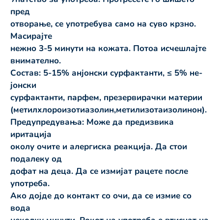
пред
отворање, се употребува само на суво крзно.
Масирајте
нежно 3-5 минути на кожата. Потоа исчешлајте
внимателно.
Состав: 5-15% анјонски сурфактанти, ≤ 5% не-
јонски
сурфактанти, парфем, презервирачки материи
(метилхлороизотиазолин,метилизотаизолинон).
Предупредувања: Може да предизвика
иритација
околу очите и алергиска реакција. Да стои
подалеку од
дофат на деца. Да се измијат рацете после
употреба.
Ако дојде до контакт со очи, да се измие со
вода