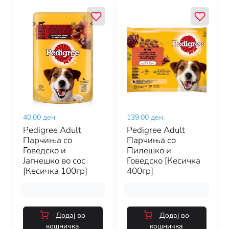
40.00 ден.
139.00 ден.
Pedigree Adult
Pedigree Adult
Парчиња со
Парчиња со
Говедско и
Пилешко и
Јагнешко во сос
Говедско [Кесичка
[Кесичка 100гр]
400гр]
Додај во
Додај во
кошничка
кошничка