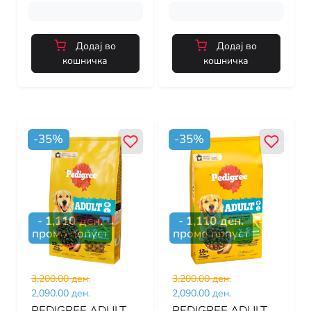
Додај во
Додај во
кошничка
кошничка
-
35
%
-
35
%
-
1,110
ден.
-
1,110
ден.
промо попуст
промо попуст
3,200.00 ден.
3,200.00 ден.
2,090.00 ден.
2,090.00 ден.
PEDIGREE ADULT
PEDIGREE ADULT