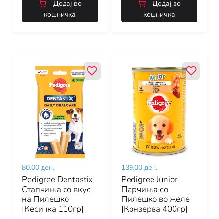
Додај во
Додај во
кошничка
кошничка
80.00 ден.
139.00 ден.
Pedigree Dentastix
Pedigree Junior
Стапчиња со вкус
Парчиња со
на Пилешко
Пилешко во желе
[Кесичка 110гр]
[Конзерва 400гр]