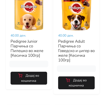
40.00 ден.
40.00 ден.
Pedigree Junior
Pedigree Adult
Парчиња со
Парчиња со
Пилешко во желе
Говедско и џигер во
[Кесичка 100гр]
желе [Кесичка
100гр]
Додај во
Додај во
кошничка
кошничка