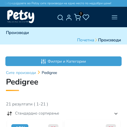
обредојдовте во Petsy сите производи на едно место по најдобри цени!
Добре
0
Производи
Почетна
Производи
Филтри и Категории
Сите
производи
Pedigree
Pedigree
21
резултати
(
1
-
21
)
Стандардно сортирање