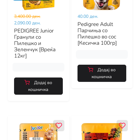
3,400.00 ден.
40.00 ден.
2,090.00 ден.
Pedigree Adult
Парчиња со
PEDIGREE Junior
Пилешко во сос
Гранули со
[Кесичка 100гр]
Пилешко и
Зеленчук [Вреќа
12кг]
Додај во
кошничка
Додај во
кошничка