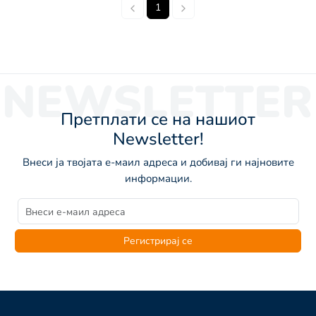
1
NEWSLETTER
Претплати се на нашиот
Newsletter!
Внеси ја твојата е-маил адреса и добивај ги најновите
информации.
Регистрирај се