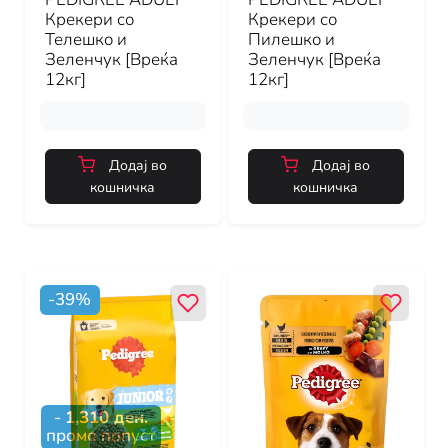
Крекери со
Крекери со
Телешко и
Пилешко и
Зеленчук [Вреќа
Зеленчук [Вреќа
12кг]
12кг]
Додај во
Додај во
кошничка
кошничка
-
39
%
-
1,310
ден.
промо попуст