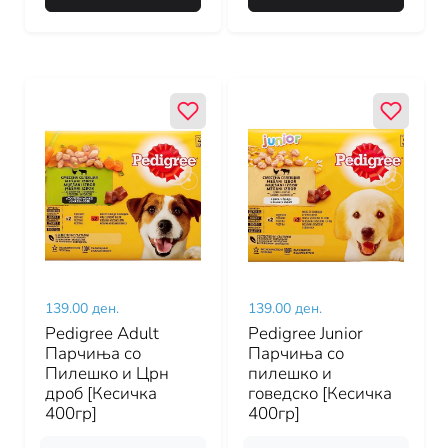
139.00 ден.
139.00 ден.
Pedigree Adult
Pedigree Junior
Парчиња со
Парчиња со
Пилешко и Црн
пилешко и
дроб [Кесичка
говедско [Кесичка
400гр]
400гр]