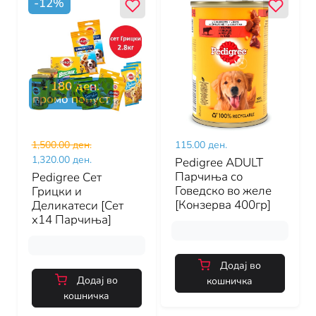
-
12
%
-
180
ден.
промо попуст
1,500.00 ден.
115.00 ден.
1,320.00 ден.
Pedigree ADULT
Парчиња со
Pedigree Сет
Говедско во желе
Грицки и
[Конзерва 400гр]
Деликатеси [Сет
x14 Парчиња]
Додај во
Додај во
кошничка
кошничка