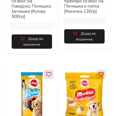
со вкус на
Крекери со вкус на
Говедско, Пилешко,
Пилешко и патка
Јагнешко [Кутија
[Кесичка 130гр]
500гр]
Додај во
Додај во
кошничка
кошничка