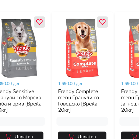
090.00 ден.
1,690.00 ден.
1,690.00
endy Sensitive
Frendy Complete
Frendy
ранули со Морска
menu Гранули со
menu Г
иба и ориз [Вреќа
Говедско [Вреќа
Јагнеш
кг]
20кг]
20кг]
Додај во
Додај во