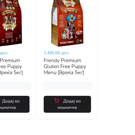
 ден.
1,490.00 ден.
 Premium
Frendy Premium
ree Puppy
Gluten Free Puppy
Вреќа 5кг]
Menu [Вреќа 5кг]
Додај во
Додај во
ошничка
кошничка