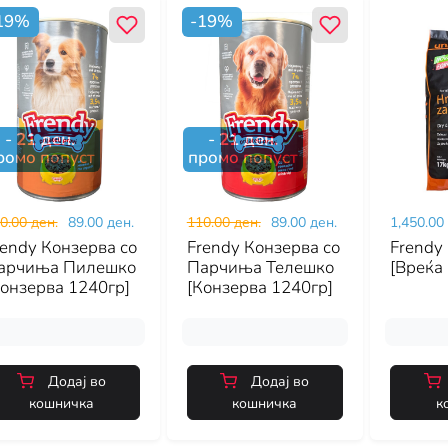
19
%
-
19
%
-
21
ден.
-
21
ден.
ромо попуст
промо попуст
0.00 ден.
89.00 ден.
110.00 ден.
89.00 ден.
1,450.00
rendy Конзерва со
Frendy Конзерва со
Frendy
арчиња Пилешко
Парчиња Телешко
[Вреќа 
Конзерва 1240гр]
[Конзерва 1240гр]
Додај во
Додај во
кошничка
кошничка
к