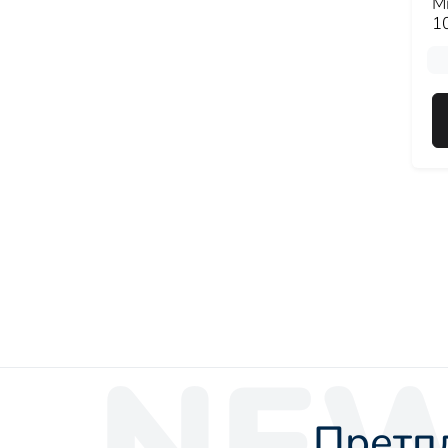
М
10
NEW
Претпл