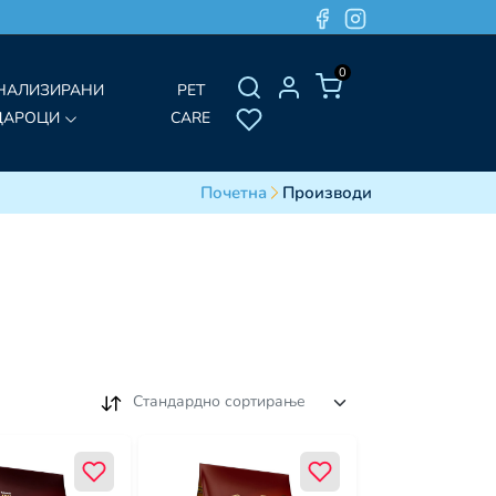
0
НАЛИЗИРАНИ
PET
ДАРОЦИ
CARE
Почетна
Производи
Стандардно сортирање