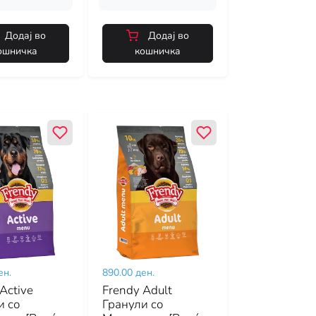
Додај во
Додај во
ошничка
кошничка
ен.
890.00 ден.
Active
Frendy Adult
и со
Гранули со