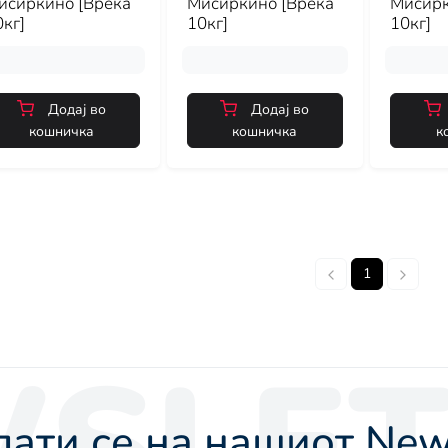
исиркино [Вреќа
Мисиркино [Вреќа
Мисирк
кг]
10кг]
10кг]
Додај во
Додај во
кошничка
кошничка
к
1
SLET
ати се на нашиот News