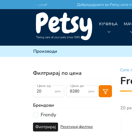
сто по најдобри цени!
Добредојдовте во Petsy сите прои
КУЧИЊА
МА
Производи
Сите
Филтрирај по цена
Fr
Цена од
Цена до
ден.
ден.
Брендови
20
ре
Frendy
Ресетирај филтри
Филтрирај