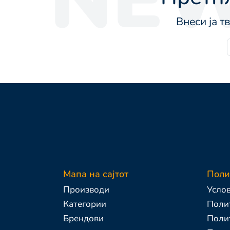
Внеси ја т
Мапа на сајтот
Поли
Производи
Услов
Категории
Полит
Брендови
Поли