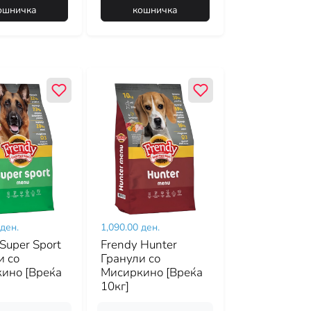
ошничка
кошничка
 ден.
1,090.00 ден.
Super Sport
Frendy Hunter
и со
Гранули со
ино [Вреќа
Мисиркино [Вреќа
10кг]