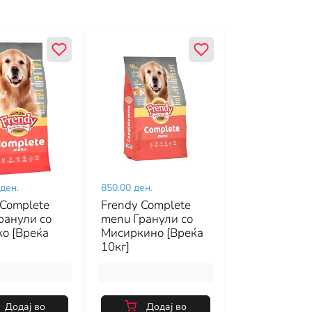
 ден.
850.00 ден.
 Complete
Frendy Complete
ранули со
menu Гранули со
ко [Вреќа
Мисиркино [Вреќа
10кг]
Додај во
Додај во