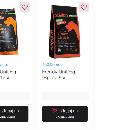
 ден.
450.00 ден.
 UniDog
Frendy UniDog
17кг]
[Вреќа 5кг]
Додај во
Додај во
ошничка
кошничка