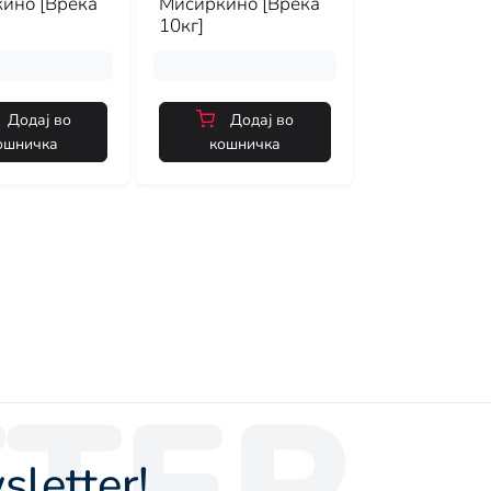
ино [Вреќа
Мисиркино [Вреќа
10кг]
Додај во
Додај во
ошничка
кошничка
TER
letter!