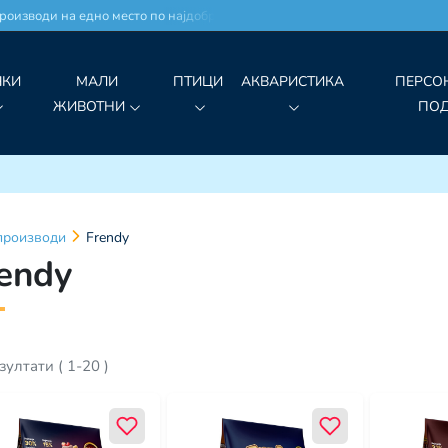
зводи на едно место по најдобри цени!
ЧКИ
МАЛИ
ПТИЦИ
АКВАРИСТИКА
ПЕРСО
ЖИВОТНИ
ПО
производи
Frendy
endy
зултати
(
1
-
20
)