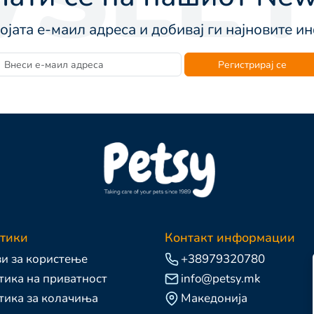
војата е-маил адреса и добивај ги најновите 
Регистрирај се
тики
Контакт информации
и за користење
+38979320780
ика на приватност
info@petsy.mk
тика за колачиња
Македонија