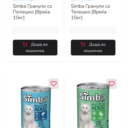
Simba Гранули со
Simba Гранули со
Пилешко [Вреќа
Телешко [Вреќа
10кг]
10кг]
Додај во
Додај во
кошничка
кошничка