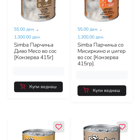
55.00 ден.
-
55.00 ден.
-
1,300.00 ден.
1,300.00 ден.
Simba Парчиња
Simba Парчиња со
Диво Месо во сос
Мисиркино и џигер
[Конзерва 415г]
во сос [Конзерва
415гр]
Купи веднаш
Купи веднаш