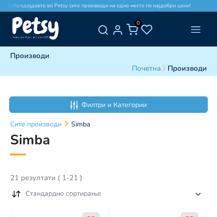
обредојдовте во Petsy сите производи на едно место по најдобри цени!
Добре
0
Производи
Почетна
Производи
Филтри и Категории
Сите
производи
Simba
Simba
21
резултати
(
1
-
21
)
Стандардно сортирање