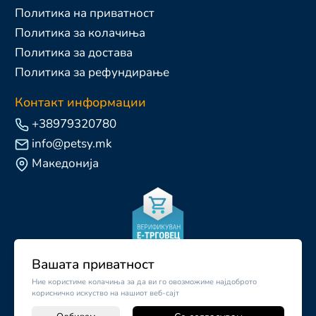
Политика на приватност
Политика за колачиња
Политика за достава
Политика за рефундирање
Контакт информации
+38979320780
info@petsy.mk
Македонија
Вашата приватност
Ние користиме колачиња за да ви го овозможиме најдоброто
корисничко искуство на нашиот веб-сајт