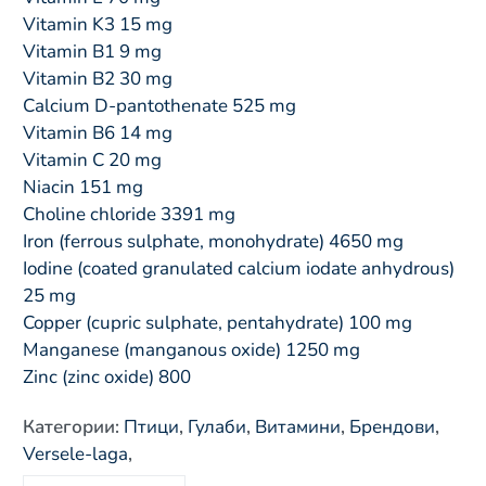
Vitamin K3 15 mg
Vitamin B1 9 mg
Vitamin B2 30 mg
Calcium D-pantothenate 525 mg
Vitamin B6 14 mg
Vitamin C 20 mg
Niacin 151 mg
Choline chloride 3391 mg
Iron (ferrous sulphate, monohydrate) 4650 mg
Iodine (coated granulated calcium iodate anhydrous) 
25 mg
Copper (cupric sulphate, pentahydrate) 100 mg
Manganese (manganous oxide) 1250 mg
Zinc (zinc oxide) 800
Категории
:
Птици
,
Гулаби
,
Витамини
,
Брендови
,
Versele-laga
,