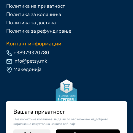
Политика на приватност
Политика за колачиња
Политика за достава
Политика за рефундирање
Контакт информации
+38979320780
info@petsy.mk
Македонија
Вашата приватност
Ние користиме колачиња за да ви го овозможиме најдоброто
корисничко искуство на нашиот веб-сајт