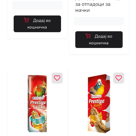
за отпадоци за
мачки
Додај во
кошничка
Додај во
кошничка