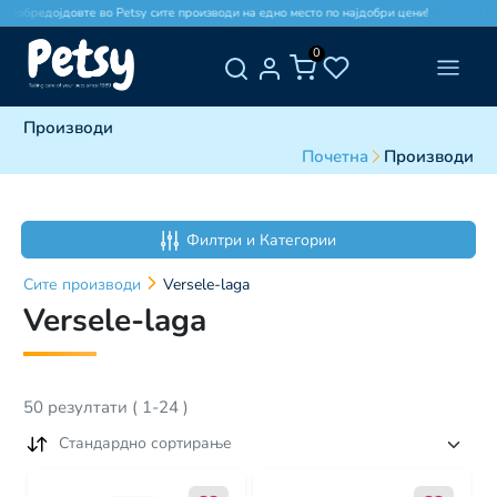
бредојдовте во Petsy сите производи на едно место по најдобри цени!
Добред
0
Производи
Почетна
Производи
Филтри и Категории
Сите
производи
Versele-laga
Versele-laga
50
резултати
(
1
-
24
)
Стандардно сортирање