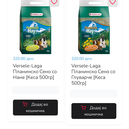
320.00 ден.
320.00 ден.
Versele-Laga
Versele-Laga
Планинско Сено со
Планинско Сено со
Нане [Кеса 500гр]
Глуварче [Кеса
500гр]
Додај во
Додај во
кошничка
кошничка