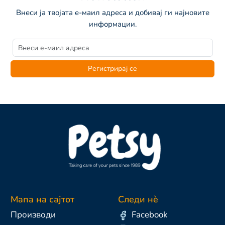
Внеси ја твојата е-маил адреса и добивај ги најновите
информации.
Регистрирај се
Мапа на сајтот
Следи нè
Производи
Facebook