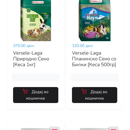
370.00 ден.
320.00 ден.
Versele-Laga
Versele-Laga
Природно Сено
Планинско Сено со
[Кеса 1кг]
Билки [Кеса 500гр]
Додај во
Додај во
кошничка
кошничка