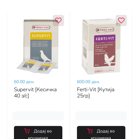
60.00 ден.
600.00 ден.
Supervit [Кесичка
Ferti-Vit [Кутија
40 з/с]
25гр]
Додај во
Додај во
кошничка
кошничка