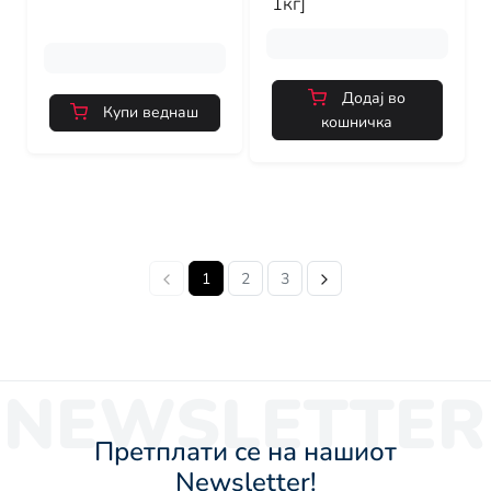
1кг]
Додај во
Купи веднаш
кошничка
1
2
3
NEWSLETTER
Претплати се на нашиот
Newsletter!