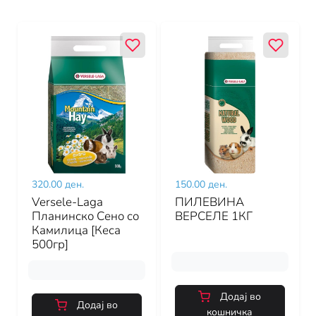
320.00 ден.
150.00 ден.
Versele-Laga
ПИЛЕВИНА
Планинско Сено со
ВЕРСЕЛЕ 1КГ
Камилица [Кеса
500гр]
Додај во
Додај во
кошничка