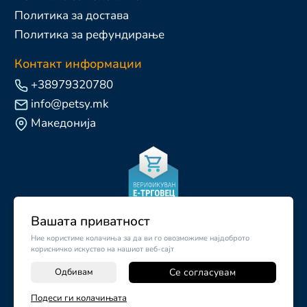
Политика за достава
Политика за рефундирање
Контакт информации
+38979320780
info@petsy.mk
Македонија
Вашата приватност
Ние користиме колачиња за да ви го овозможиме најдоброто
корисничко искуство на нашиот веб-сајт
Одбивам
Се согласувам
-
+
Подеси ги колачињата
©
2026
Vendor x
Petsy.mk