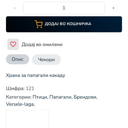
-
+
ДОДАЈ ВО КОШНИЧКА
Додај во омилени
Опис
Чекори
Храна за папагали какаду
Шифра
:
121
Категории
:
Птици
,
Папагали
,
Брендови
,
Versele-laga
,