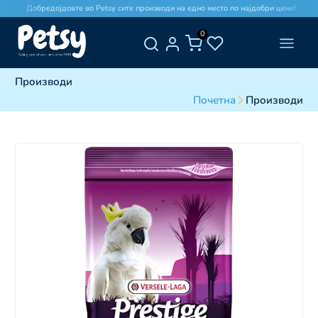
Добредојдовте во Petsy сите производи на едно место по најдобри цени!
0
Производи
Почетна
Производи