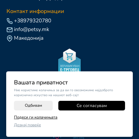
Контакт информации
+38979320780
info@petsy.mk
Македонија
Вашата приватност
Ние користиме колачиња за да ви го овозможиме најдоброто
корисничко искуство на нашиот веб-сајт
Одбивам
Се согласувам
-
+
Подеси ги колачињата
©
2026
Vendor x
Petsy.mk
Дознај повеќе
ДОДАЈ ВО КОШНИЧКА
Поставки за колачиња
|
Пријави проблем