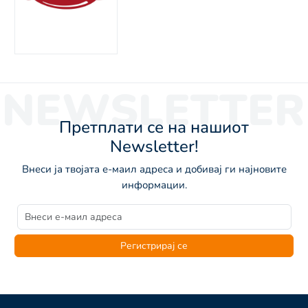
NEWSLETTER
Претплати се на нашиот
Newsletter!
Внеси ја твојата е-маил адреса и добивај ги најновите
информации.
Регистрирај се