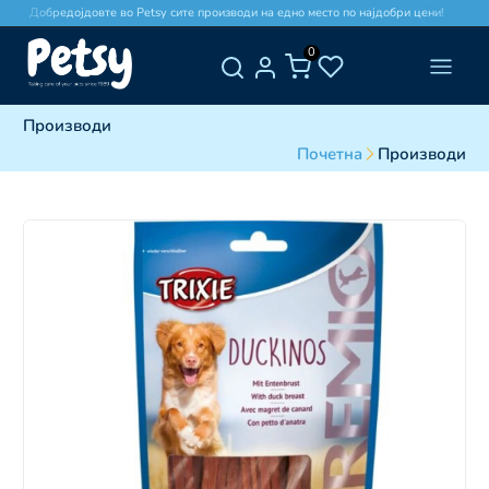
Добредојдовте во Petsy сите производи на едно место по најдобри цени!
0
Производи
Почетна
Производи