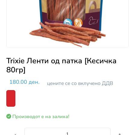
Trixie Ленти од патка [Кесичка
80гр]
180.00 ден.
цените се со вклучено ДДВ
Производот е на залиха!
-
+