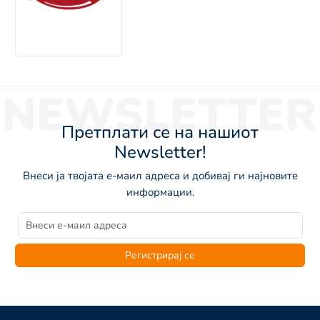
NEWSLETTER
Претплати се на нашиот
Newsletter!
Внеси ја твојата е-маил адреса и добивај ги најновите
информации.
Регистрирај се