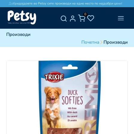
Добредојдовте во Petsy сите производи на едно место по најдобри цени!
0
Производи
Почетна
Производи