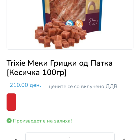
Trixie Меки Грицки од Патка
[Кесичка 100гр]
210.00 ден.
цените се со вклучено ДДВ
Производот е на залиха!
-
+