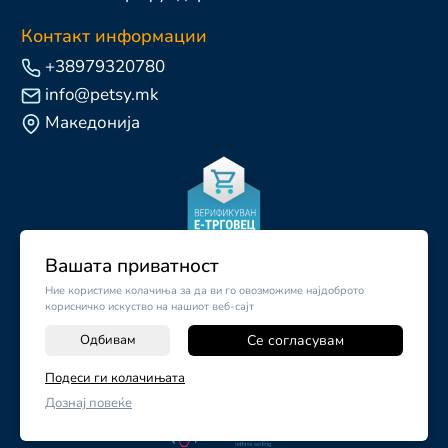
Контакт информации
+38979320780
info@petsy.mk
Македонија
Вашата приватност
Ние користиме колачиња за да ви го овозможиме најдоброто
корисничко искуство на нашиот веб-сајт
Одбивам
Се согласувам
-
+
Подеси ги колачињата
©
2026
Vendor x
Petsy.mk
Дознај повеќе
ДОДАЈ ВО КОШНИЧКА
Поставки за колачиња
|
Пријави проблем