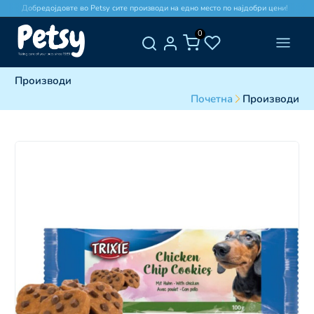
Добредојдовте во Petsy сите производи на едно место по најдобри цени!
0
Производи
Почетна
Производи