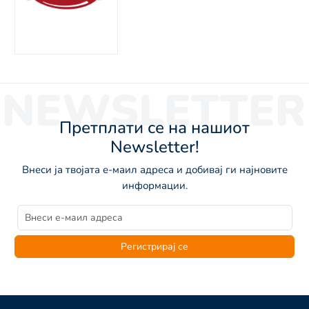
NEWSLETTER
Претплати се на нашиот
Newsletter!
Внеси ја твојата е-маил адреса и добивај ги најновите
информации.
Регистрирај се