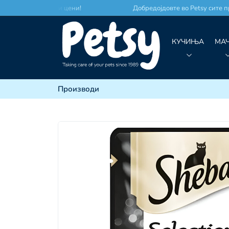
место по најдобри цени!
Добредојдовте во Petsy сите пр
КУЧИЊА
МА
Производи