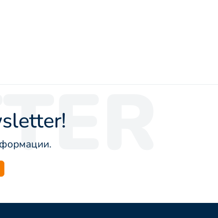
TER
letter!
информации.