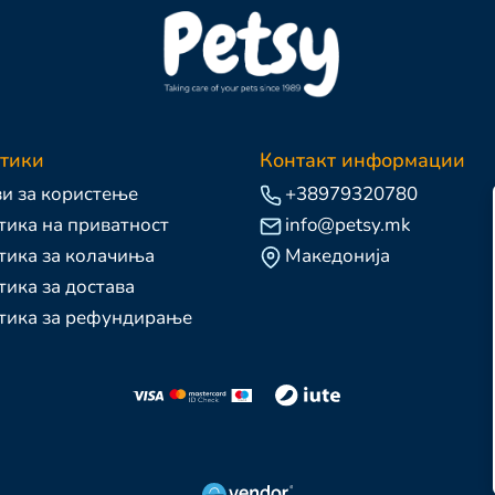
тики
Контакт информации
и за користење
+38979320780
ика на приватност
info@petsy.mk
тика за колачиња
Македонија
ика за достава
тика за рефундирање