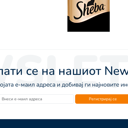
SLET
ати се на нашиот News
војата е-маил адреса и добивај ги најновите 
Регистрирај се