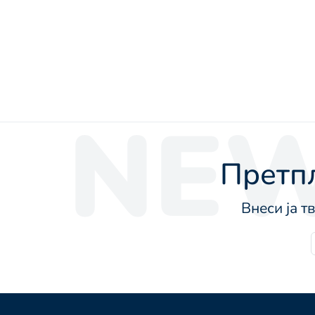
NEW
Претпл
Внеси ја т