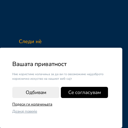
Следи нè
Facebook
Instagram
Вашата приватност
Ние користиме колачиња за да ви го овозможиме најдоброто
корисничко искуство на нашиот веб-сајт
Одбивам
Се согласувам
Подеси ги колачињата
Дознај повеќе
Поставки за колачиња
|
Пријави проблем