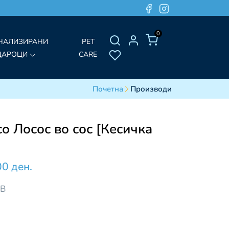
0
НАЛИЗИРАНИ
PET
ДАРОЦИ
CARE
Почетна
Производи
о Лосос во сос [Кесичка
00 ден.
ДВ