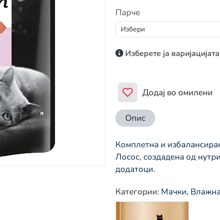
Парче
Изберете ја варијацијата
Додај во омилени
Опис
Комплетна и избалансирана
Лосос, создадена од нутр
додатоци.
Категории
:
Мачки
,
Влажна