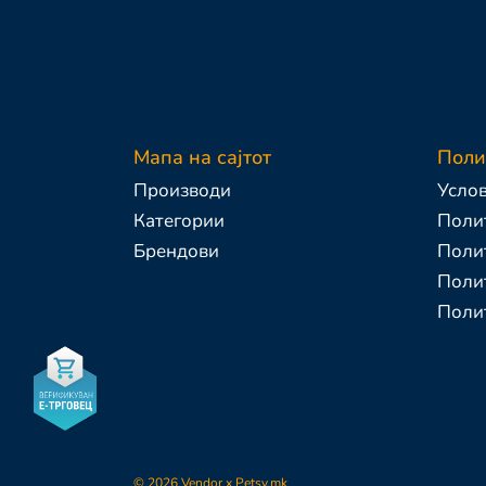
Мапа на сајтот
Поли
Производи
Услов
Категории
Полит
Брендови
Поли
Полит
Поли
©
2026
Vendor x
Petsy.mk