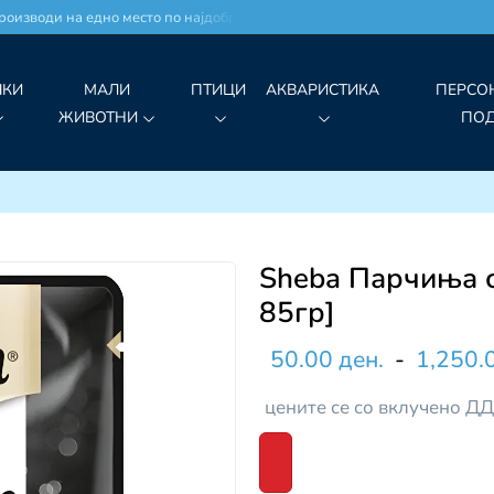
оизводи на едно место по најдобри цени!
ЧКИ
МАЛИ
ПТИЦИ
АКВАРИСТИКА
ПЕРСО
ЖИВОТНИ
ПО
Sheba Парчиња с
85гр]
50.00 ден.
-
1,250.
цените се со вклучено Д