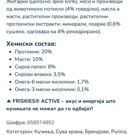
Житарки (целосно зрно 65%), месо и производи
од животинско потекло (4% говедско), масла и
масти, растителни производи, растителни
протеински екстракти, минерали, поврќе (0,6%
сушено, одговара на 4% рехидрирано).
Хемиски состав:
Протеини: 20%
Масти: 10%
Сиров пепел: 8%
Сирови влакна: 3,5%
Омега-6 масни киселини: 1,7%
Омега-3 масни киселини: 0,1%
🔥
FRISKIES® ACTIVE – вкус и енергија што
кучињата не можат да го одбијат!
Шифра
:
658974892
Категории
:
Кучиња
,
Сува храна
,
Брендови
,
Purina
,