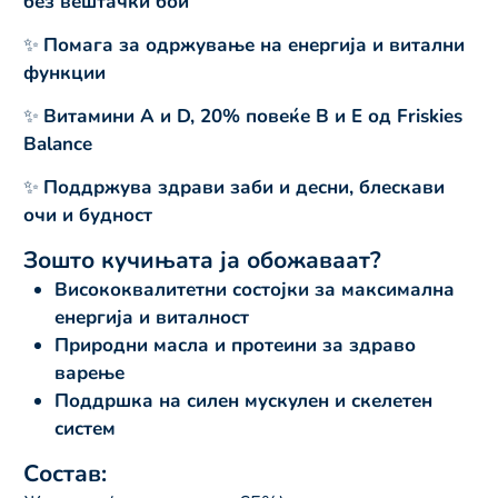
без вештачки бои
✨
Помага за одржување на енергија и витални
функции
✨
Витамини A и D, 20% повеќе B и E од Friskies
Balance
✨
Поддржува здрави заби и десни, блескави
очи и будност
Зошто кучињата ја обожаваат?
Висококвалитетни состојки за максимална
енергија и виталност
Природни масла и протеини за здраво
варење
Поддршка на силен мускулен и скелетен
систем
Состав: