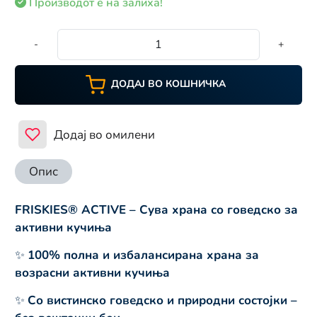
Производот е на залиха!
-
+
ДОДАЈ ВО КОШНИЧКА
Додај во омилени
Опис
FRISKIES® ACTIVE – Сува храна со говедско за
активни кучиња
✨
100% полна и избалансирана храна за
возрасни активни кучиња
✨
Со вистинско говедско и природни состојки –