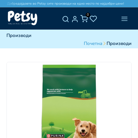
Добредојдовте во Petsy сите производи на едно место по најдобри цени!
0
Производи
Почетна
Производи