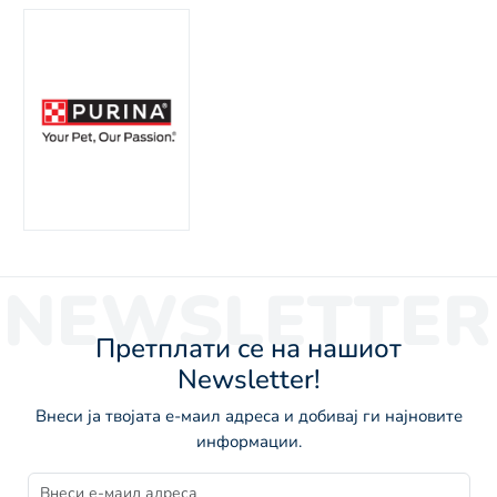
NEWSLETTER
Претплати се на нашиот
Newsletter!
Внеси ја твојата е-маил адреса и добивај ги најновите
информации.