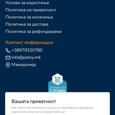
Услови за користење
Политика на приватност
Политика за колачиња
Политика за достава
Политика за рефундирање
Контакт информации
+38979320780
info@petsy.mk
Македонија
Вашата приватност
Ние користиме колачиња за да ви го овозможиме најдоброто
корисничко искуство на нашиот веб-сајт