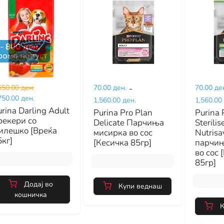
-
800
ден.
ромо попуст
550.00 ден.
70.00 ден.
-
70.00 де
750.00 ден.
1,560.00 ден.
1,560.00
rina Darling Adult
Purina Pro Plan
Purina 
рекери со
Delicate Парчиња
Sterilis
илешко [Вреќа
мисирка во сос
Nutrisa
кг]
[Кесичка 85гр]
парчи
во сос 
85гр]
Додај во
Купи веднаш
кошничка
К