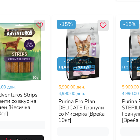
-
15
%
-
15
%
-
910
ден.
-
910
промо попуст
промо 
.00 ден.
5,900.00 ден.
5,900.00
4,990.00 ден.
4,990.00
venturos Strips
нти со вкус на
Purina Pro Plan
Purina 
лен [Кесичка
DELICATE Гранули
STERIL
0гр]
со Мисирка [Вреќа
Гранул
10кг]
[Вреќа 