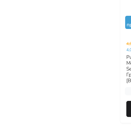
п
4,
4,
Pu
M
Se
Г
[В