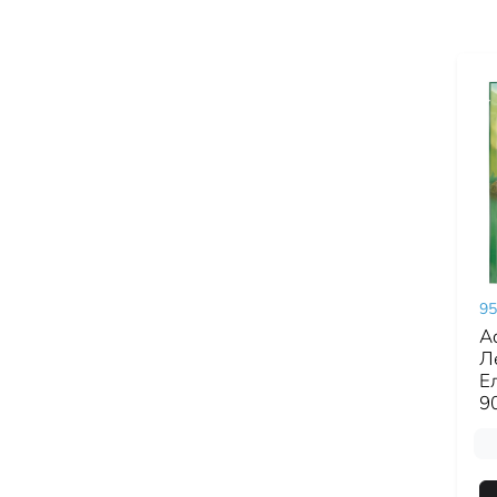
95
Ad
Ле
Е
9