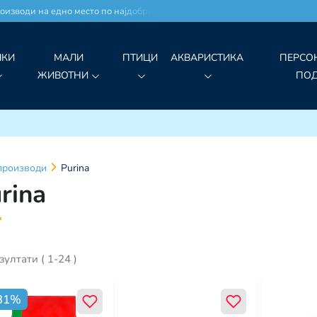
оди на едно место по најдобри цени!
ЧКИ
МАЛИ
ПТИЦИ
АКВАРИСТИКА
ПЕРСО
ЖИВОТНИ
ПО
производи
Purina
rina
зултати
(
1
-
24
)
31
%