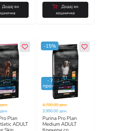
Додај во
Додај во
ошничка
кошничка
-
15
%
ден.
-
710
ден.
попуст
промо попуст
 ден.
4,700.00 ден.
 ден.
3,990.00 ден.
Pro Plan
Purina Pro Plan
tletic ADULT
Medium ADULT
ve Skin
Крекери со