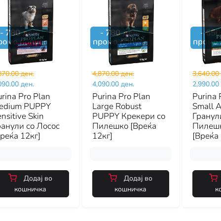
-
780
ден.
-
780
ден.
-
650
ромо попуст
промо попуст
промо 
870.00 ден.
4,870.00 ден.
3,640.00
090.00 ден.
4,090.00 ден.
2,990.00
rina Pro Plan
Purina Pro Plan
Purina 
edium PUPPY
Large Robust
Small 
nsitive Skin
PUPPY Крекери со
Гранул
ранули со Лосос
Пилешко [Вреќа
Пилешк
реќа 12кг]
12кг]
[Вреќа 
Додај во
Додај во
кошничка
кошничка
к