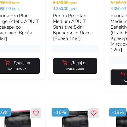
700.00 ден.
5,190.00 ден.
5,190.00
990.00 ден.
4,350.00 ден.
4,350.00
rina Pro Plan
Purina Pro Plan
Purina 
rge Atletic ADULT
Medium ADULT
Mediu
рекери со
Sensitive Skin
Sensiti
илешко [Вреќа
Крекери со Лосос
(Grain 
кг]
[Вреќа 14кг]
Крекер
Мисирк
12кг]
Додај во
Додај во
кошничка
кошничка
к
16
%
-
16
%
-
18
%