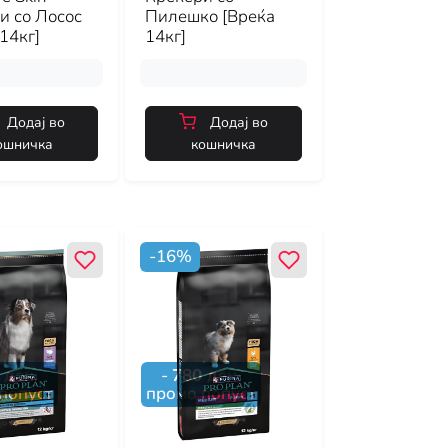
и со Лосос
Пилешко [Вреќа
14кг]
14кг]
Додај во
Додај во
ошничка
кошничка
-
16
%
ден.
-
780
ден.
попуст
промо попуст