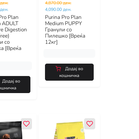
 ден.
4,870.00 ден.
 ден.
4,090.00 ден.
Pro Plan
Purina Pro Plan
m ADULT
Medium PUPPY
ve Digestion
Гранули со
Free)
Пилешко [Вреќа
и со
12кг]
а [Вреќа
Додај во
кошничка
Додај во
ошничка