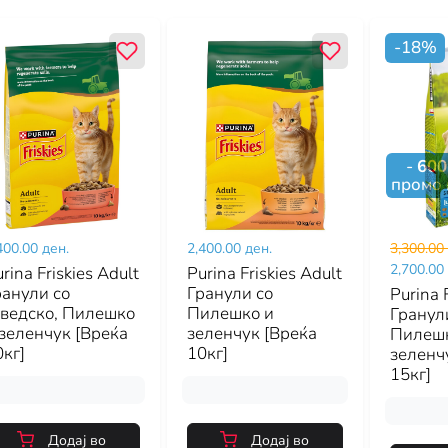
-
18
%
-
600
промо 
400.00 ден.
2,400.00 ден.
3,300.00
2,700.00
rina Friskies Adult
Purina Friskies Adult
ранули со
Гранули со
Purina F
оведско, Пилешко
Пилешко и
Гранул
 зеленчук [Вреќа
зеленчук [Вреќа
Пилешк
кг]
10кг]
зеленч
15кг]
Додај во
Додај во