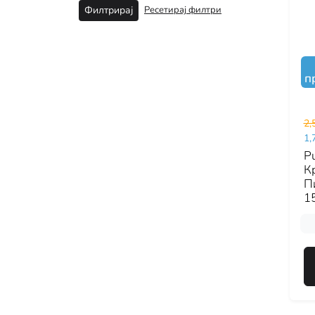
Ресетирај филтри
Филтрирај
п
2,
1,
Pu
К
П
15