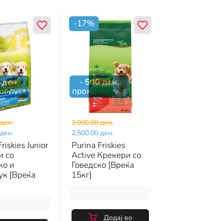
-
17
%
ден.
-
500
ден.
попуст
промо попуст
 ден.
3,000.00 ден.
 ден.
2,500.00 ден.
riskies Junior
Purina Friskies
и со
Active Крекери со
о и
Говедско [Вреќа
ук [Вреќа
15кг]
Додај во