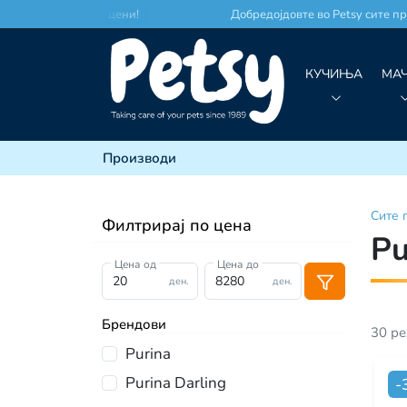
о по најдобри цени!
Добредојдовте во Petsy сите произв
КУЧИЊА
МА
Производи
Сите
Филтрирај по цена
Pu
Цена од
Цена до
ден.
ден.
Брендови
30
ре
Purina
Purina Darling
-