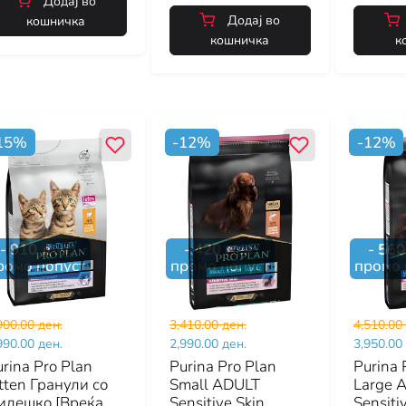
Додај во
Додај во
кошничка
кошничка
к
15
%
-
12
%
-
12
%
-
910
ден.
-
420
ден.
-
560
ромо попуст
промо попуст
промо 
900.00 ден.
3,410.00 ден.
4,510.00
990.00 ден.
2,990.00 ден.
3,950.00
rina Pro Plan
Purina Pro Plan
Purina 
tten Гранули со
Small ADULT
Large A
илешко [Вреќа
Sensitive Skin
Sensiti