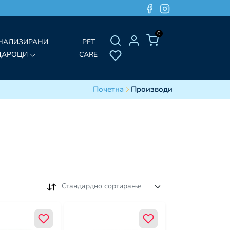
0
НАЛИЗИРАНИ
PET
ДАРОЦИ
CARE
Почетна
Производи
Стандардно сортирање