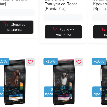
кг]
Гранули со Лосос
Крекер
[Вреќа 7кг]
[Вреќа 
Додај во
Додај во
кошничка
кошничка
к
15
%
-
16
%
-
16
%
-
710
ден.
-
840
ден.
-
840
ромо попуст
промо попуст
промо 