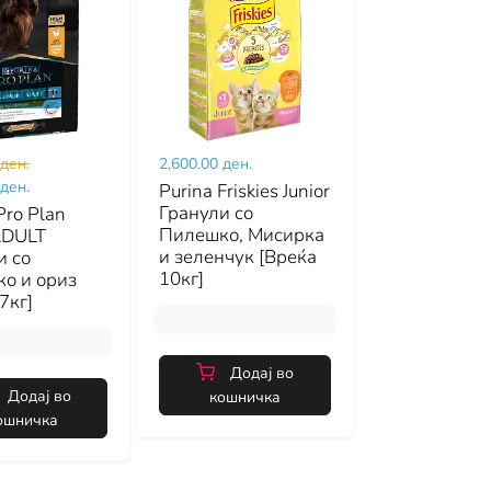
ден.
попуст
 ден.
2,600.00 ден.
 ден.
Purina Friskies Junior
Гранули со
Pro Plan
Пилешко, Мисирка
ADULT
и зеленчук [Вреќа
и со
10кг]
о и ориз
7кг]
Додај во
Додај во
кошничка
ошничка