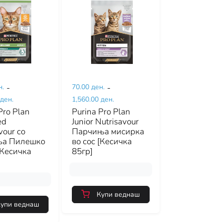
н.
-
70.00 ден.
-
 ден.
1,560.00 ден.
Pro Plan
Purina Pro Plan
ed
Junior Nutrisavour
vour со
Парчиња мисирка
ња Пилешко
во сос [Кесичка
[Кесичка
85гр]
Купи веднаш
упи веднаш