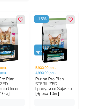
-
15
%
ден.
-
910
ден.
попуст
промо попуст
 ден.
5,900.00 ден.
 ден.
4,990.00 ден.
Pro Plan
Purina Pro Plan
IZED
STERILIZED
и со Лосос
Гранули со Зајачко
10кг]
[Вреќа 10кг]