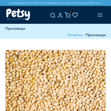
Добредојдовте во Petsy сите производи на едно место по најдобри цени!
0
Производи
Почетна
Производи