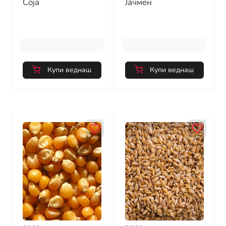
Соја
Јачмен
Купи веднаш
Купи веднаш