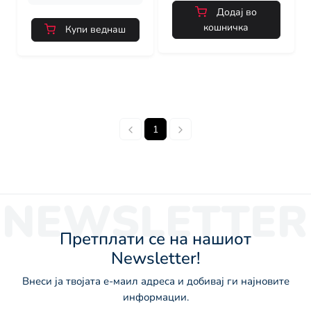
Додај во
кошничка
Купи веднаш
1
NEWSLETTER
Претплати се на нашиот
Newsletter!
Внеси ја твојата е-маил адреса и добивај ги најновите
информации.