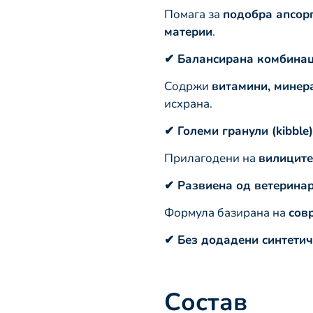
Помага за
подобра апсорп
материи
.
✔ Балансирана комбинац
Содржи
витамини, минер
исхрана.
✔ Големи гранули (kibble)
Прилагодени на
вилиците
✔ Развиена од ветеринар
Формула базирана на
сов
✔ Без додадени синтетич
Состав