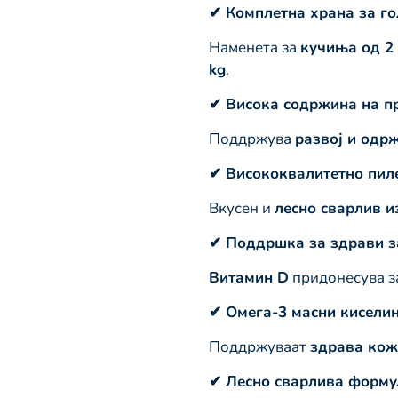
✔ Комплетна храна за го
Наменета за
кучиња од 2 
kg
.
✔ Висока содржина на п
Поддржува
развој и одр
✔ Висококвалитетно пил
Вкусен и
лесно сварлив и
✔ Поддршка за здрави з
Витамин D
придонесува з
✔ Омега-3 масни кисели
Поддржуваат
здрава кожа
✔ Лесно сварлива форму