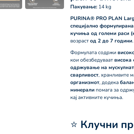
Пакување:
14 kg
PURINA® PRO PLAN Large A
специјално формулирана
кучиња од големи раси (н
возраст
од 2 до 7 години
.
Формулата содржи
висок
кои обезбедуваат
висока 
одржување на мускулнат
сварливост
, хранливите 
организмот
, додека
балан
минерали
помага за одрж
кај активните кучиња.
⭐
Клучни п