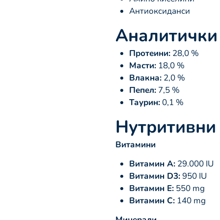
Антиоксиданси
Аналитички 
Протеини:
28,0 %
Масти:
18,0 %
Влакна:
2,0 %
Пепел:
7,5 %
Таурин:
0,1 %
Нутритивни 
Витамини
Витамин A:
29.000 IU
Витамин D3:
950 IU
Витамин E:
550 mg
Витамин C:
140 mg
Минерали