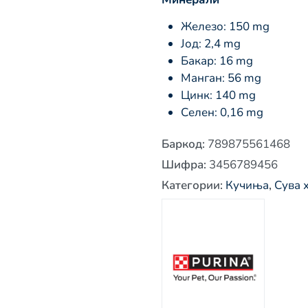
Железо: 150 mg
Јод: 2,4 mg
Бакар: 16 mg
Манган: 56 mg
Цинк: 140 mg
Селен: 0,16 mg
Баркод
:
789875561468
Шифра
:
3456789456
Категории
:
Кучиња
,
Сува 