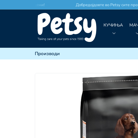
о по најдобри цени!
Добредојдовте во Petsy сите произв
КУЧИЊА
МА
Производи