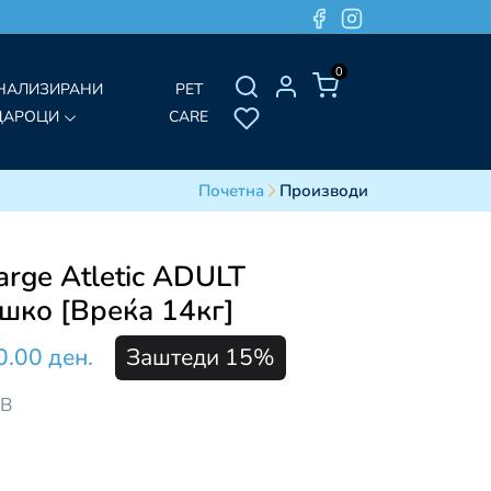
0
НАЛИЗИРАНИ
PET
ДАРОЦИ
CARE
Почетна
Производи
arge Atletic ADULT
шко [Вреќа 14кг]
0.00 ден.
Заштеди 15%
ДВ