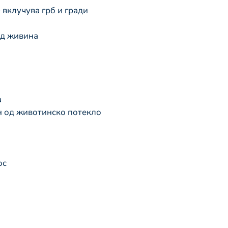
 вклучува грб и гради
од живина
а
 од животинско потекло
ос