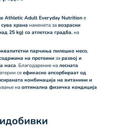
thletic Adult Everyday Nutrition
е
 сува храна
наменета за
возрасни
ад 25 kg) со атлетска градба
, на
оквалитетни парчиња пилешко месо
,
содржина на протеини
за
развој и
а маса
. Благодарение на
лесната
материи се
ефикасно апсорбираат од
сираната комбинација на витамини и
ување на
оптимална физичка кондиција
ридобивки