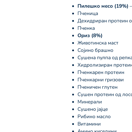
Пилешко месо (19%)
–
Пченица
Дехидриран протеин 
Пченка
Ориз (8%)
Животинска маст
Сојино брашно
Сушена пулпа од репк
Хидролизиран протеин
Пченкарен протеин
Пченкарни гризови
Пченичен глутен
Сушен протеин од лос
Минерали
Сушено јајце
Рибино масло
Витамини
Амино киселини