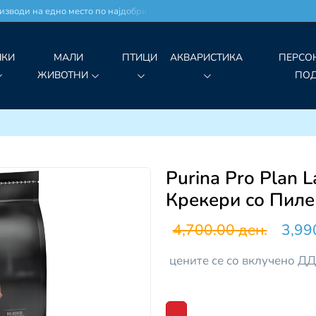
оди на едно место по најдобри цени!
ЧКИ
МАЛИ
ПТИЦИ
АКВАРИСТИКА
ПЕРСО
ЖИВОТНИ
ПО
Purina Pro Plan L
Крекери со Пиле
4,700.00 ден.
3,99
цените се со вклучено Д