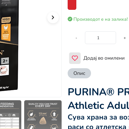
Производот е на залиха!
-
+
Додај во омилени
Опис
PURINA® PR
Athletic Adul
Сува храна за в
раси со атлетска