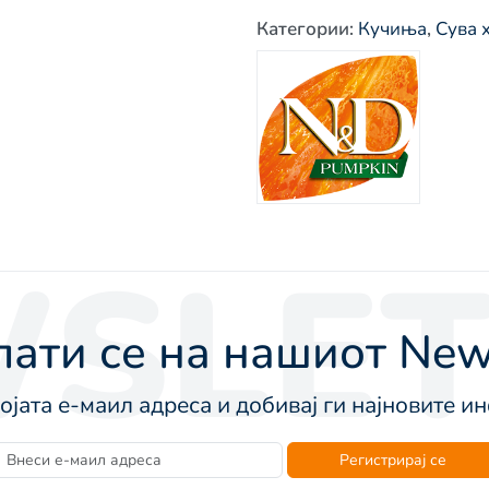
Категории
:
Кучиња
,
Сува 
SLET
ати се на нашиот News
војата е-маил адреса и добивај ги најновите 
Регистрирај се