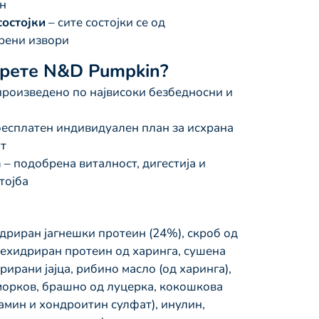
ен
остојки
– сите состојки се од
рени извори
ерете N&D Pumpkin?
произведено по највисоки безбедносни и
бесплатен индивидуален план за исхрана
от
а
– подобрена виталност, дигестија и
тојба
идриран јагнешки протеин (24%), скроб од
дехидриран протеин од харинга, сушена
рирани јајца, рибино масло (од харинга),
морков, брашно од луцерка, кокошкова
амин и хондроитин сулфат), инулин,