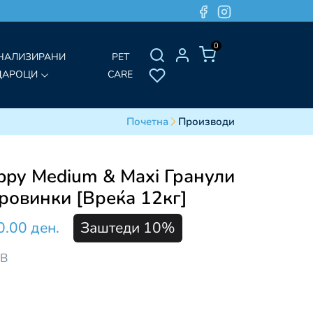
0
НАЛИЗИРАНИ
PET
ДАРОЦИ
CARE
Почетна
Производи
py Medium & Maxi Гранули
оровинки [Вреќа 12кг]
0.00 ден.
Заштеди 10%
ДВ