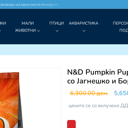
води на едно место по најдобри цени!
ЧКИ
МАЛИ
ПТИЦИ
АКВАРИСТИКА
ПЕРСО
ЖИВОТНИ
ПО
N&D Pumpkin Pup
со Јагнешко и Б
6,300.00 ден.
5,65
цените се со вклучено Д