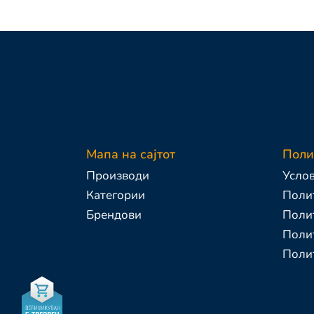
Мапа на сајтот
Поли
Производи
Услов
Категории
Полит
Брендови
Поли
Полит
Поли