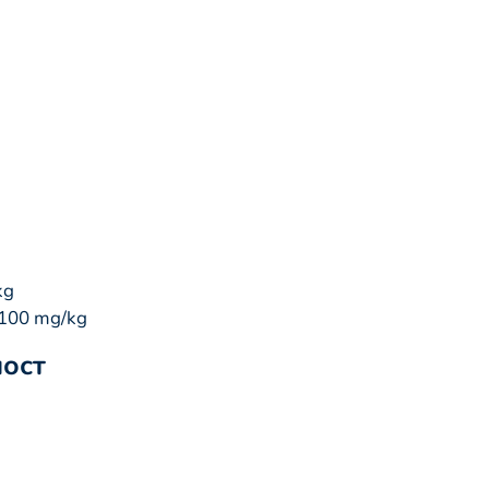
kg
100 mg/kg
ност