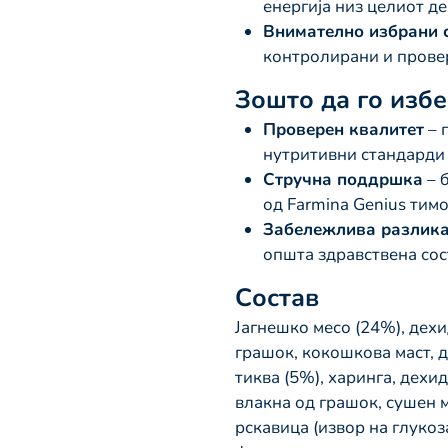
енергија низ целиот д
Внимателно избрани с
контролирани и прове
Зошто да го изб
Проверен квалитет
– 
нутритивни стандарди
Стручна поддршка
– 
од Farmina Genius тим
Забележлива разлик
општа здравствена сос
Состав
Јагнешко месо (24%), дех
грашок, кокошкова маст, 
тиква (5%), харинга, дехид
влакна од грашок, сушен 
рскавица (извор на глукоз