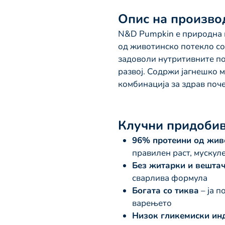
Опис на произво
N&D Pumpkin е природна и
од животинско потекло со
задоволи нутритивните по
развој. Содржи јагнешко 
комбинација за здрав поче
Клучни придоби
96% протеини од жив
правилен раст, мускуле
Без житарки и вешта
сварлива формула
Богата со тиква
– ја п
варењето
Низок гликемиски ин