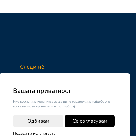
Следи нè
Facebook
Instagram
Вашата приватност
Ние користиме колачиња за да ви го овозможиме најдоброто
корисничко искуство на нашиот веб-сајт
Одбивам
Се согласувам
Подеси ги колачињата