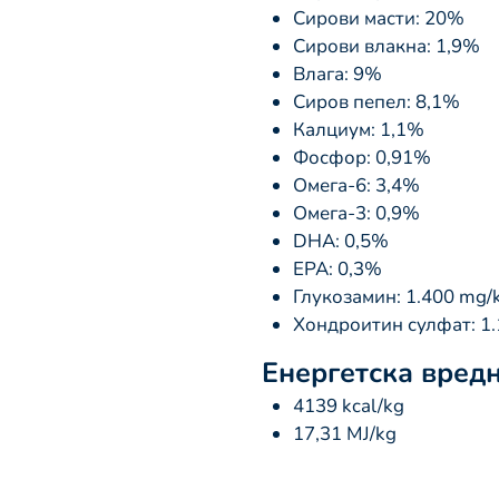
Сирови масти: 20%
Сирови влакна: 1,9%
Влага: 9%
Сиров пепел: 8,1%
Калциум: 1,1%
Фосфор: 0,91%
Омега-6: 3,4%
Омега-3: 0,9%
DHA: 0,5%
EPA: 0,3%
Глукозамин: 1.400 mg/
Хондроитин сулфат: 1.
Енергетска вред
4139 kcal/kg
17,31 MJ/kg