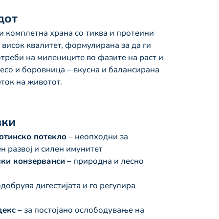
дот
 комплетна храна со тиква и протеини
 висок квалитет, формулирана за да ги
треби на милениците во фазите на раст и
месо и боровница – вкусна и балансирана
ток на животот.
вки
отинско потекло
– неопходни за
н развој и силен имунитет
чки конзерванси
– природна и лесно
одобрува дигестијата и го регулира
декс
– за постојано ослободување на