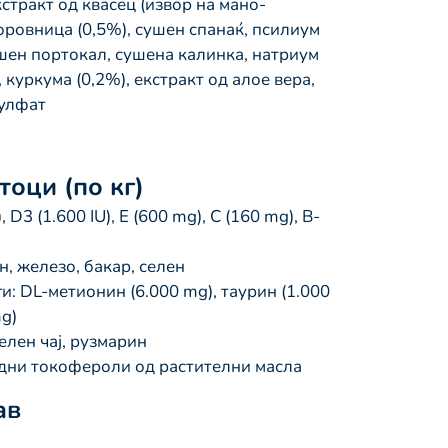
стракт од квасец (извор на мано-
оровница (0,5%), сушен спанаќ, псилиум
ушен портокал, сушена калинка, натриум
 куркума (0,2%), екстракт од алое вера,
сулфат
оци (по кг)
 D3 (1.600 IU), E (600 mg), C (160 mg), B-
, железо, бакар, селен
и: DL-метионин (6.000 mg), таурин (1.000
g)
елен чај, рузмарин
дни токофероли од растителни масла
ав