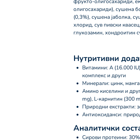
фрукто-олигосахариди, ек
олигосахариди), сушена б
(0,3%), сушена јаболка, с
хлорид, сув пивски квасец,
глукозамин, хондроитин 
Нутритивни додат
Витамини: A (16.000 IU),
комплекс и други
Минерали: цинк, манган
Амино киселини и друг
mg), L-карнитин (300 m
Природни екстракти: з
Антиоксиданси: приро
Аналитички сост
Сирови протеини: 30%