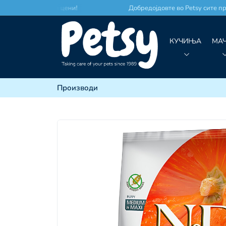
сто по најдобри цени!
Добредојдовте во Petsy сите произ
КУЧИЊА
МА
Производи