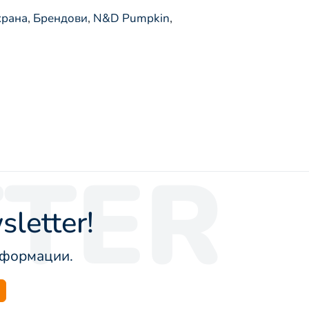
храна
,
Брендови
,
N&D Pumpkin
,
TER
letter!
информации.