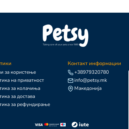
тики
Контакт информации
и за користење
+38979320780
ика на приватност
info@petsy.mk
тика за колачиња
Македонија
ика за достава
тика за рефундирање