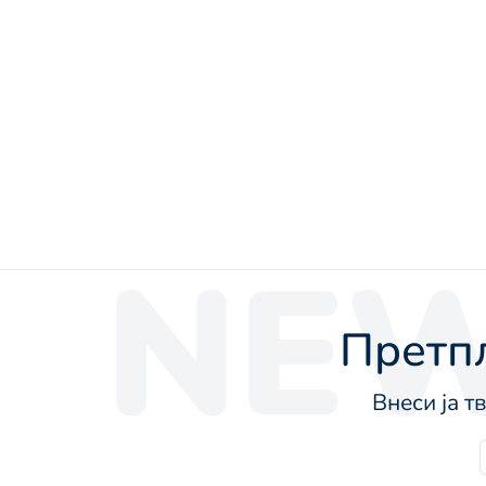
NEW
Претпл
Внеси ја т