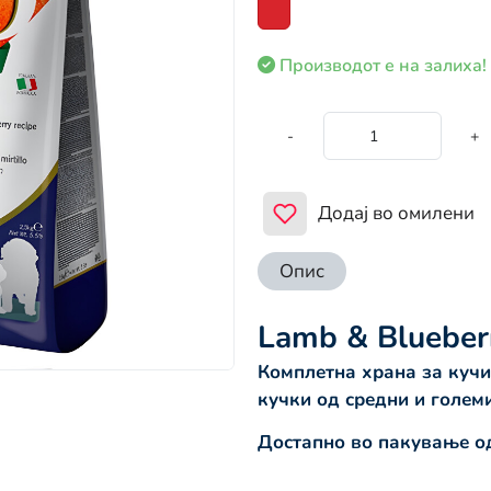
Производот е на залиха!
-
+
Додај во омилени
Опис
Lamb & Blueber
Комплетна храна за кучи
кучки од средни и голем
Достапно во пакување од