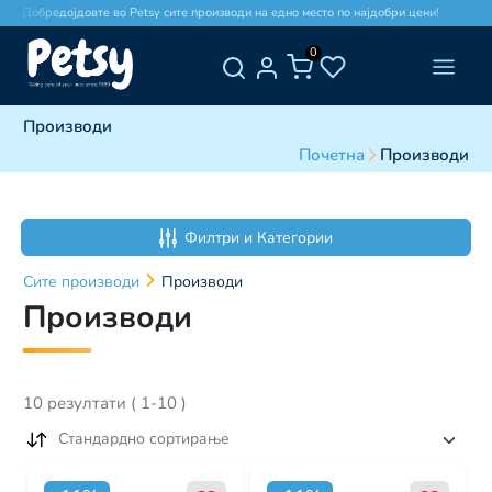
Добредојдовте во Petsy сите производи на едно место по најдобри цени!
До
0
Производи
Почетна
Производи
Филтри и Категории
Сите
производи
Производи
Производи
10
резултати
(
1
-
10
)
Стандардно сортирање