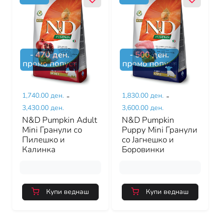
-
470
ден.
-
500
ден.
промо попуст
промо попуст
1,740.00 ден.
-
1,830.00 ден.
-
3,430.00 ден.
3,600.00 ден.
N&D Pumpkin Adult
N&D Pumpkin
Mini Гранули со
Puppy Mini Гранули
Пилешко и
со Јагнешко и
Калинка
Боровинки
Купи веднаш
Купи веднаш