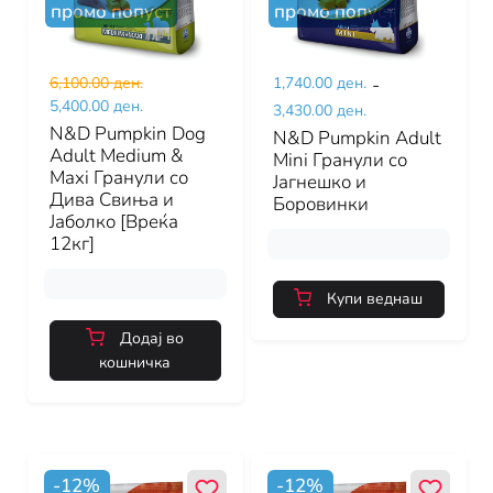
промо попуст
промо попуст
6,100.00 ден.
1,740.00 ден.
-
5,400.00 ден.
3,430.00 ден.
N&D Pumpkin Dog
N&D Pumpkin Adult
Adult Medium &
Mini Гранули со
Maxi Гранули со
Јагнешко и
Дива Свиња и
Боровинки
Јаболко [Вреќа
12кг]
Купи веднаш
Додај во
кошничка
-
12
%
-
12
%