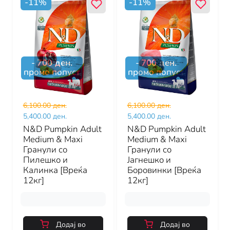
-
11
%
-
11
%
-
700
ден.
-
700
ден.
промо попуст
промо попуст
6,100.00 ден.
6,100.00 ден.
5,400.00 ден.
5,400.00 ден.
N&D Pumpkin Adult
N&D Pumpkin Adult
Medium & Maxi
Medium & Maxi
Гранули со
Гранули со
Пилешко и
Јагнешко и
Калинка [Вреќа
Боровинки [Вреќа
12кг]
12кг]
Додај во
Додај во