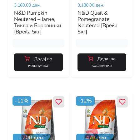
3,180.00 ден.
3,180.00 ден.
N&D Pumpkin
N&D Quail &
Neutered – Јагне,
Pomegranate
Тиква и Боровинки
Neutered [Вреќа
[Вреќа 5кг]
5кг]
Додај во
Додај во
кошничка
кошничка
-
11
%
-
12
%
-
700
ден.
-
470
ден.