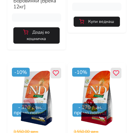
Боровинки [Вреќа
12кг]
Купи веднаш
Додај во
кошничка
-
10
%
-
10
%
-
370
ден.
-
370
ден.
промо попуст
промо попуст
3,550.00 ден.
3,550.00 ден.