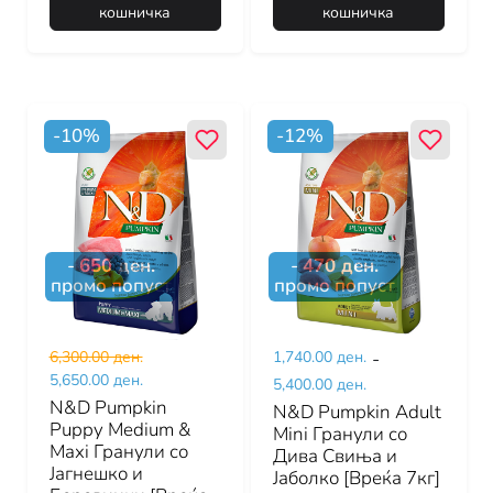
кошничка
кошничка
-
10
%
-
12
%
-
650
ден.
-
470
ден.
промо попуст
промо попуст
6,300.00 ден.
1,740.00 ден.
-
5,650.00 ден.
5,400.00 ден.
N&D Pumpkin
N&D Pumpkin Adult
Puppy Medium &
Mini Гранули со
Maxi Гранули со
Дива Свиња и
Јагнешко и
Јаболко [Вреќа 7кг]