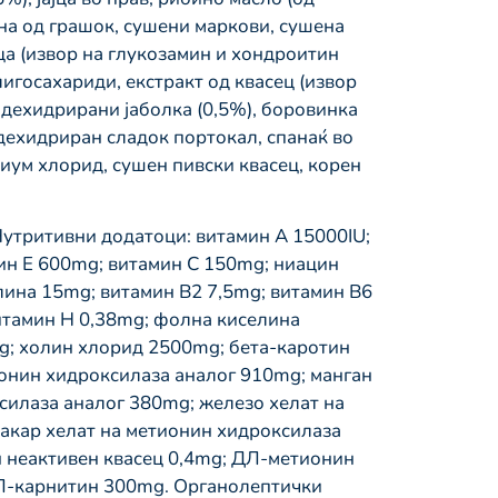
кна од грашок, сушени маркови, сушена
ца (извор на глукозамин и хондроитин
игосахариди, екстракт од квасец (извор
 дехидрирани јаболка (0,5%), боровинка
 дехидриран сладок портокал, спанаќ во
риум хлорид, сушен пивски квасец, корен
утритивни додатоци: витамин А 15000IU;
ин Е 600mg; витамин С 150mg; ниацин
лина 15mg; витамин В2 7,5mg; витамин В6
итамин Н 0,38mg; фолна киселина
g; холин хлорид 2500mg; бета-каротин
ионин хидроксилаза аналог 910mg; манган
силаза аналог 380mg; железо хелат на
акар хелат на метионин хидроксилаза
 неактивен квасец 0,4mg; ДЛ-метионин
Л-карнитин 300mg. Органолептички