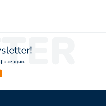
TER
letter!
информации.