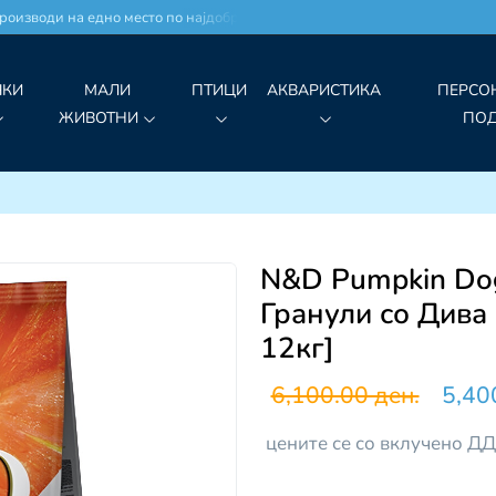
изводи на едно место по најдобри цени!
ЧКИ
МАЛИ
ПТИЦИ
АКВАРИСТИКА
ПЕРСО
ЖИВОТНИ
ПО
N&D Pumpkin Dog
Гранули со Дива
12кг]
6,100.00 ден.
5,40
цените се со вклучено Д