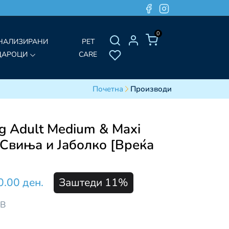
0
НАЛИЗИРАНИ
PET
ДАРОЦИ
CARE
Почетна
Производи
 Adult Medium & Maxi
 Свиња и Јаболко [Вреќа
0.00 ден.
Заштеди 11%
ДВ