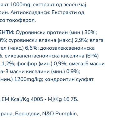
акт 1000mg; екстракт од зелен чај
рин. Антиоксиданси: Екстракти од
со токоферол.
НТИ:
Суровински протеин (мин.) 30%;
8%; суровински влакна (макс.) 2,9%; влага
пел (макс.) 6,6%; докозахексаеноинска
%, еикозапентаеноинска киселина (EPA)
) 1,2%; фосфор (мин.) 0,9%; омега-6 масни
га-3 масни киселини (мин.) 0,9%;
мин.) 1200mg/kg; хондроитин сулфат
:
EM Kcal/Kg 4005 - Mj/Kg 16,75.
храна
,
Брендови
,
N&D Pumpkin
,