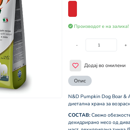
Производот е на залиха!
-
+
Додај во омилени
Опис
N&D Pumpkin Dog Boar & A
диетална храна за возрасн
СОСТАВ:
Свежо обезкосте
дехидрирано месо од дива
маст, дехидрирана тиква (5