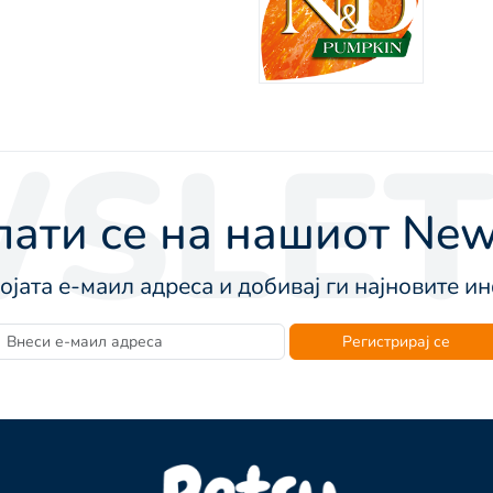
SLET
ати се на нашиот News
војата е-маил адреса и добивај ги најновите 
Регистрирај се