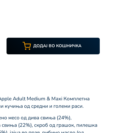
ДОДАЈ ВО КОШНИЧКА
pple Adult Medium & Maxi Комплетна
и кучиња од средни и големи раси.
но месо од дива свиња (24%),
 свиња (22%), скроб од грашок, пилешка
%), јајца во прав, рибино масло (од