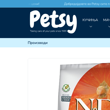
есто по најдобри цени!
Добредојдовте во Petsy сите про
КУЧИЊА
МА
Производи