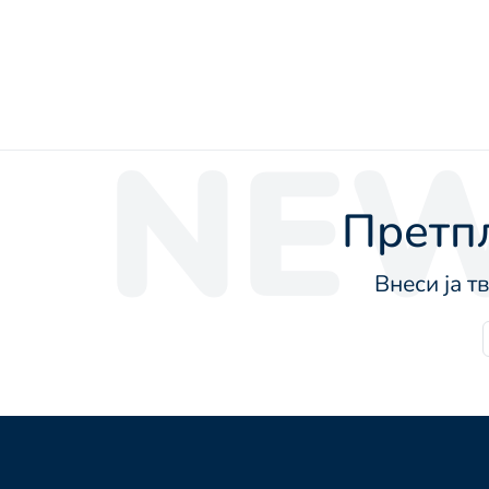
NEW
Претпл
Внеси ја т