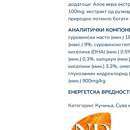
додатоци: Алое вера екстр
100mg; екстракт од рузма
природно потекло богати 
АНАЛИТИЧКИ КОМПОНЕ
суровински масти (мин.) 1
(макс.) 9%; суровински пе
киселина (DHA) (мин.) 0,5
(мин.) 0,3%; калциум (мин.
киселини (мин.) 3,3%; оме
глукозамин хидрохлорид (
(мин.) 900mg/kg.
ЕНЕРГЕТСКА ВРЕДНОСТ
Категории
:
Кучиња
,
Сува 