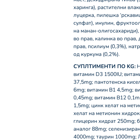
харинга), растителни вла
луцерка, пилешка ‘рскави
сулфат), инулин, фруктоол
на манан-олигосахариди),
во прав, калинка во прав,
прав, псилиум (0,3%), нат
од куркума (0,2%).
СУПЛТИМЕНТИ ПО KG:
Н
витамин D3 1500IU; витам
37,5mg; пантотенска кисе
6mg; витамин В1 4,5mg; в
0,45mg; витамин В12 0,1m
1,5mg; цинк хелат на мет
хелат на метионин хидрок
глицерин хидрат 250mg; б
аналог 88mg; селенизиран
4000mg; таурин 1000mg; 