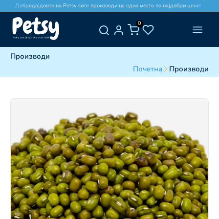
Добредојдовте во Petsy сите производи на едно место по најдобри цени!
0
Производи
Почетна
Производи