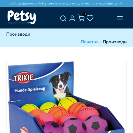
Добредојдовте во Petsy сите производи на едно место по најдобри цени!
0
Производи
Почетна
Производи