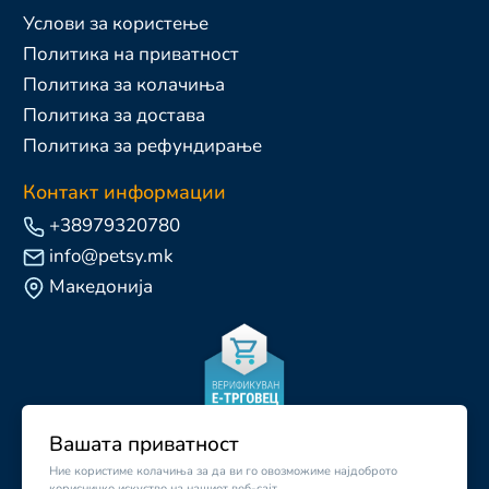
Услови за користење
Политика на приватност
Политика за колачиња
Политика за достава
Политика за рефундирање
Контакт информации
+38979320780
info@petsy.mk
Македонија
Вашата приватност
Ние користиме колачиња за да ви го овозможиме најдоброто
корисничко искуство на нашиот веб-сајт