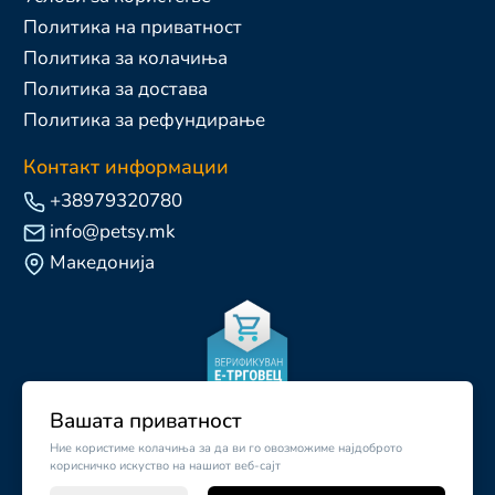
Политика на приватност
Политика за колачиња
Политика за достава
Политика за рефундирање
Контакт информации
+38979320780
info@petsy.mk
Македонија
Вашата приватност
Ние користиме колачиња за да ви го овозможиме најдоброто
корисничко искуство на нашиот веб-сајт