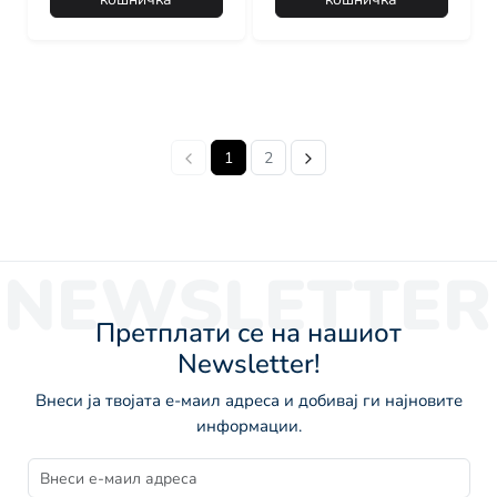
1
2
NEWSLETTER
Претплати се на нашиот
Newsletter!
Внеси ја твојата е-маил адреса и добивај ги најновите
информации.