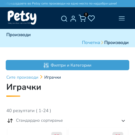
обредојдовте во Petsy сите производи на едно место по најдобри цени!
Добре
0
Производи
Почетна
Производи
Филтри и Категории
Сите
производи
Играчки
Играчки
40
резултати
(
1
-
24
)
Стандардно сортирање