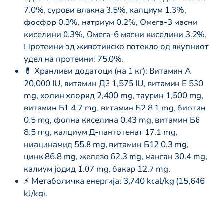
7.0%, сурови влакна 3.5%, калциум 1.3%,
фосфор 0.8%, натриум 0.2%, Омега-3 масни
киселини 0.3%, Омега-6 масни киселини 3.2%.
Протеини од животинско потекло од вкупниот
удел на протеини: 75.0%.
💊 Хранливи додатоци (на 1 кг): Витамин А
20,000 IU, витамин Д3 1,575 IU, витамин Е 530
mg, холин хлорид 2,400 mg, таурин 1,500 mg,
витамин Б1 4.7 mg, витамин Б2 8.1 mg, биотин
0.5 mg, фолна киселина 0.43 mg, витамин Б6
8.5 mg, калциум Д-пантотенат 17.1 mg,
ниацинамид 55.8 mg, витамин Б12 0.3 mg,
цинк 86.8 mg, железо 62.3 mg, манган 30.4 mg,
калиум јодид 1.07 mg, бакар 12.7 mg.
⚡ Метаболичка енергија: 3,740 kcal/kg (15,646
kJ/kg).