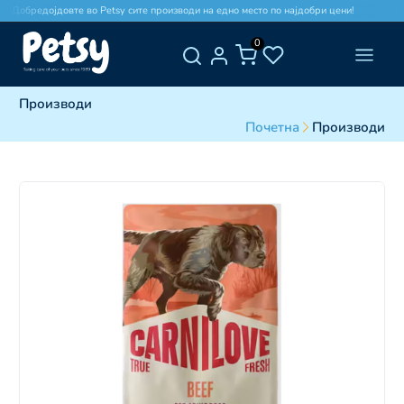
Добредојдовте во Petsy сите производи на едно место по најдобри цени!
Доб
0
Производи
Почетна
Производи