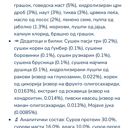
грашок, говедска маст (5%), хидролизиран црн
дроб (3%), наут (3%), тиква (3%), црвена леќа,
масло од лосос (2%), ленено семе, пулпа од
јаболко (1.3%), моркови, лушпи од јајца,
калиум хлорид, брашно од грашок.
🥕 Додатоци и билки: Сушен пасји трн (0.2%),
сушен корен од ѓумбир (0.1%), сушени
боровинки (0.1%), сушен рузмарин (0.1%),
сушена брусница (0.1%), сушена мајчина
душица (0.1%), хидролизирани лушпи од
ракови (извор на глукозамин, 0.022%), корен
од цикорија (извор на фрукто-олигосахариди,
0.0163%), екстракт од рскавица (извор на
хондроитин, 0.014%), пивски квасец (извор на
манан-олигосахариди, 0.013%), Mojave јука
(0.0085%).
🔬 Аналитички состав: Суров протеин 30.0%,
сурови масти 16.0%, влага 10.0%, суров пепел