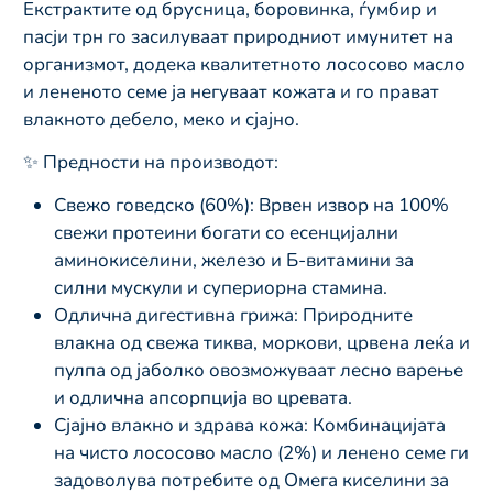
Екстрактите од брусница, боровинка, ѓумбир и
пасји трн го засилуваат природниот имунитет на
организмот, додека квалитетното лососово масло
и лененото семе ја негуваат кожата и го прават
влакното дебело, меко и сјајно.
✨ Предности на производот:
Свежо говедско (60%): Врвен извор на 100%
свежи протеини богати со есенцијални
аминокиселини, железо и Б-витамини за
силни мускули и супериорна стамина.
Одлична дигестивна грижа: Природните
влакна од свежа тиква, моркови, црвена леќа и
пулпа од јаболко овозможуваат лесно варење
и одлична апсорпција во цревата.
Сјајно влакно и здрава кожа: Комбинацијата
на чисто лососово масло (2%) и ленено семе ги
задоволува потребите од Омега киселини за