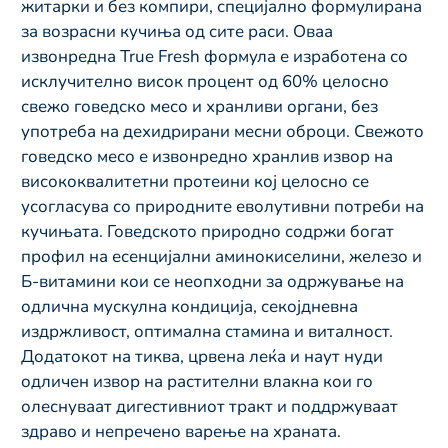
житарки и без компири, специјално формулирана
за возрасни кучиња од сите раси. Оваа
извонредна True Fresh формула е изработена со
исклучително висок процент од 60% целосно
свежо говедско месо и хранливи органи, без
употреба на дехидрирани месни оброци. Свежото
говедско месо е извонредно хранлив извор на
висококвалитетни протеини кој целосно се
усогласува со природните еволутивни потреби на
кучињата. Говедското природно содржи богат
профил на есенцијални аминокиселини, железо и
Б-витамини кои се неопходни за одржување на
одлична мускулна кондиција, секојдневна
издржливост, оптимална стамина и виталност.
Додатокот на тиква, црвена леќа и наут нуди
одличен извор на растителни влакна кои го
олеснуваат дигестивниот тракт и поддржуваат
здраво и непречено варење на храната.