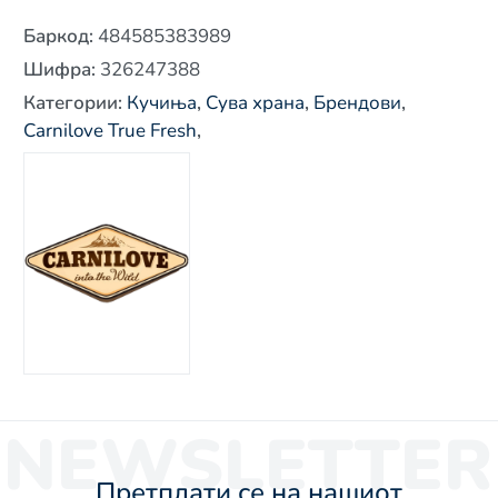
Баркод
:
484585383989
Шифра
:
326247388
Категории
:
Кучиња
,
Сува храна
,
Брендови
,
Carnilove True Fresh
,
NEWSLETTER
Претплати се на нашиот