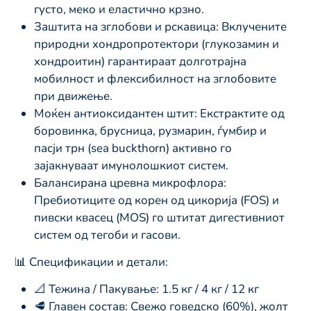
густо, меко и еластично крзно.
Заштита на зглобови и рскавица: Вклучените
природни хондропротектори (глукозамин и
хондроитин) гарантираат долготрајна
мобилност и флексибилност на зглобовите
при движење.
Моќен антиоксидантен штит: Екстрактите од
боровинка, брусница, рузмарин, ѓумбир и
пасји трн (sea buckthorn) активно го
зајакнуваат имунолошкиот систем.
Балансирана цревна микрофлора:
Пребиотиците од корен од цикорија (FOS) и
пивски квасец (MOS) го штитат дигестивниот
систем од тегоби и гасови.
📊 Спецификации и детали:
📐 Тежина / Пакување: 1.5 кг / 4 кг / 12 кг
🥩 Главен состав: Свежо говедско (60%), жолт