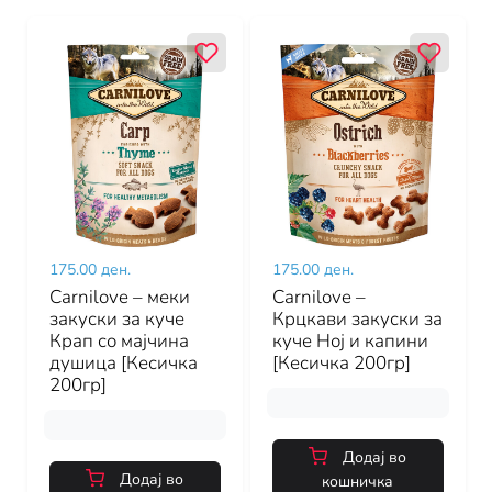
175.00 ден.
175.00 ден.
Carnilove – меки
Carnilove –
закуски за куче
Крцкави закуски за
Крап со мајчина
куче Ној и капини
душица [Кесичка
[Кесичка 200гр]
200гр]
Додај во
Додај во
кошничка