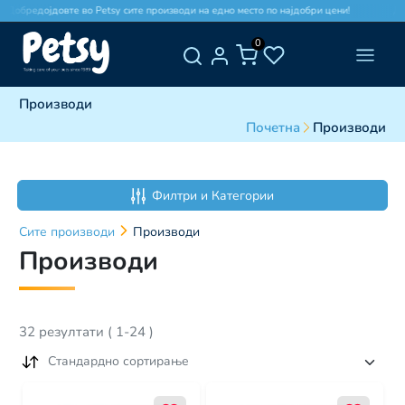
бредојдовте во Petsy сите производи на едно место по најдобри цени!
Добред
0
Производи
Почетна
Производи
Филтри и Категории
Сите
производи
Производи
Производи
32
резултати
(
1
-
24
)
Стандардно сортирање