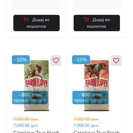
Додај во
Додај во
кошничка
кошничка
-
10
%
-
10
%
-
800
ден.
-
800
ден.
промо попуст
промо попуст
7,800.00 ден.
7,800.00 ден.
7,000.00 ден.
7,000.00 ден.
Carnilove True Fresh
Carnilove True Fresh