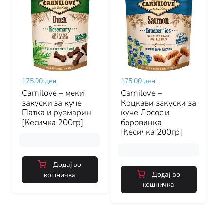
175.00 ден.
175.00 ден.
Carnilove – меки
Carnilove –
закуски за куче
Крцкави закуски за
Патка и рузмарин
куче Лосос и
[Кесичка 200гр]
боровинка
[Кесичка 200гр]
Додај во
Додај во
кошничка
кошничка