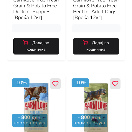
Grain & Potato Free
Grain & Potato Free
Duck for Puppies
Beef for Adult Dogs
[Вреќа 12кг]
[Вреќа 12кг]
Додај во
Додај во
кошничка
кошничка
-
10
%
-
10
%
-
800
ден.
-
800
ден.
промо попуст
промо попуст