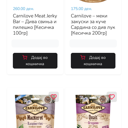
260.00 ден.
175.00 ден.
Carnilove Meat Jerky
Carnilove – меки
Bar – Дива свиња и
закуски за куче
пилешко [Кесичка
Сардина со див лук
100гр]
[Кесичка 200гр]
Додај во
Додај во
кошничка
кошничка