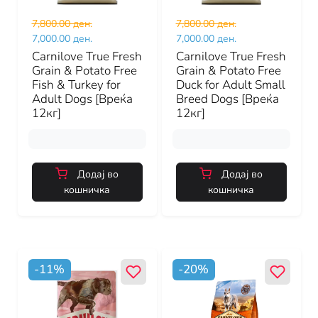
7,800.00 ден.
7,800.00 ден.
7,000.00 ден.
7,000.00 ден.
Carnilove True Fresh
Carnilove True Fresh
Grain & Potato Free
Grain & Potato Free
Fish & Turkey for
Duck for Adult Small
Adult Dogs [Вреќа
Breed Dogs [Вреќа
12кг]
12кг]
Додај во
Додај во
кошничка
кошничка
-
11
%
-
20
%