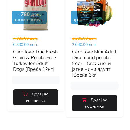
-
780
ден.
-
660
ден.
промо попуст
промо попуст
7,080.00 ден.
3,300.00 ден.
6,300.00 ден.
2,640.00 ден.
Carnilove True Fresh
Carnilove Mini Adult
Grain & Potato Free
(Grain and potato
Turkey for Adult
free) – Свеж ној и
Dogs [Вреќа 12кг]
јагне мини адулт
[Вреќа 6кг]
Додај во
Додај во
кошничка
кошничка