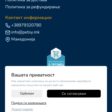
Политика за рефундирање
Контакт информации
+38979320780
info@petsy.mk
Македонија
Вашата приватност
Ние користиме колачиња за да ви го овозможиме најдоброто
корисничко искуство на нашиот веб-сајт
Одбивам
Се согласувам
Подеси ги колачињата
©
2026
Vendor x
Petsy.mk
Дознај повеќе
Поставки за колачиња
|
Пријави проблем