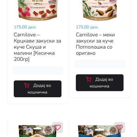
175.00 ден.
175.00 ден.
Carnilove –
Carnilove – меки
Крцкави закуски за
закуски за куче
куче Скуша и
Потполошка со
малини [Кесичка
оригано
200гр]
Додај во
Додај во
кошничка
кошничка