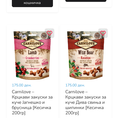
кошничка
175.00 ден.
175.00 ден.
Carnilove –
Carnilove –
Крцкави закуски за
Крцкави закуски за
куче Јагнешко и
куче Дива свиња и
брусница [Кесичка
шипинки [Кесичка
200гр]
200гр]