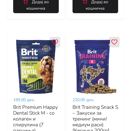
Додај во
Додај во
кошничка
кошничка
195.00 ден.
220.00 ден.
Brit Premium Happy
Brit Training Snack S
Dental Stick M - со
– Закуски за
колаген и
тренинг (мини/
спирулина (7
медиум раси)
парчиња)
[Кесичка 200гр]