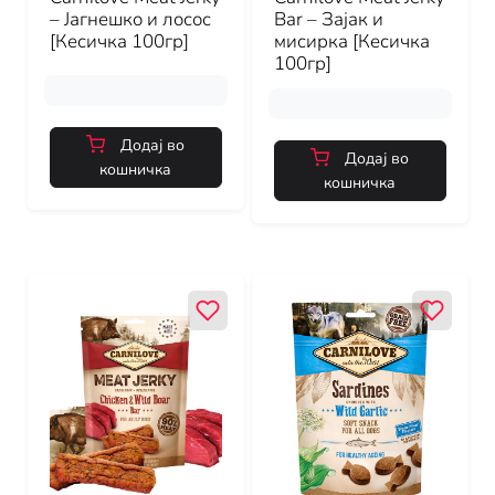
– Јагнешко и лосос
Bar – Зајак и
[Кесичка 100гр]
мисирка [Кесичка
100гр]
Додај во
Додај во
кошничка
кошничка