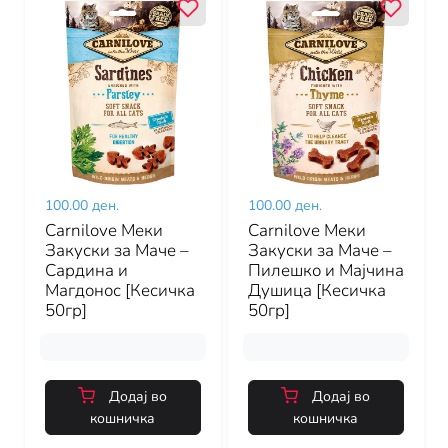
100.00 ден.
100.00 ден.
Carnilove Меки
Carnilove Меки
Закуски за Маче –
Закуски за Маче –
Сардина и
Пилешко и Мајчина
Магдонос [Кесичка
Душица [Кесичка
50гр]
50гр]
Додај во
Додај во
кошничка
кошничка