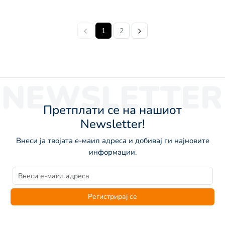
1
2
NEWSLETTER
Претплати се на нашиот
Newsletter!
Внеси ја твојата е-маил адреса и добивај ги најновите
информации.
Регистрирај се