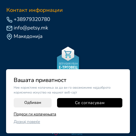
Контакт информации
+38979320780
info@petsy.mk
Македонија
Вашата приватност
Ние користиме колачиња за да ви го овозможиме најдоброто
корисничко искуство на нашиот веб-сајт
Одбивам
Се согласувам
-
+
Подеси ги колачињата
©
2026
Vendor x
Petsy.mk
Дознај повеќе
ДОДАЈ ВО КОШНИЧКА
Поставки за колачиња
|
Пријави проблем