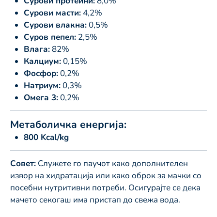
Сурови протеини:
8,0%
Сурови масти:
4,2%
Сурови влакна:
0,5%
Суров пепел:
2,5%
Влага:
82%
Калциум:
0,15%
Фосфор:
0,2%
Натриум:
0,3%
Омега 3:
0,2%
Метаболичка енергија:
800 Kcal/kg
Совет:
Служете го паучот како дополнителен
извор на хидратација или како оброк за мачки со
посебни нутритивни потреби. Осигурајте се дека
мачето секогаш има пристап до свежа вода.