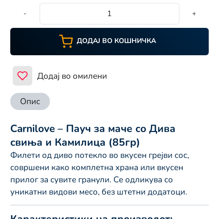
-
+
ДОДАЈ ВО КОШНИЧКА
Додај во омилени
Опис
Carnilove – Пауч за маче со Дива
свиња и Камилица (85гр)
Филети од диво потекло во вкусен грејви сос,
совршени како комплетна храна или вкусен
прилог за сувите гранули. Се одликува со
уникатни видови месо, без штетни додатоци.