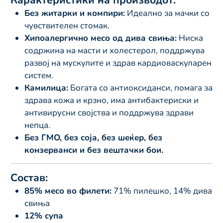
Карактеристики на производот:
Без житарки и компири:
Идеално за мачки со
чувствителен стомак.
Хипоалергично месо од дива свиња:
Ниска
содржина на масти и холестерол, поддржува
развој на мускулите и здрав кардиоваскуларен
систем.
Камилица:
Богата со антиоксиданси, помага за
здрава кожа и крзно, има антибактериски и
антивирусни својства и поддржува здрави
непца.
Без ГМО, без соја, без шеќер, без
конзерванси и без вештачки бои.
Состав:
85% месо во филети:
71% пилешко, 14% дива
свиња
12% супа