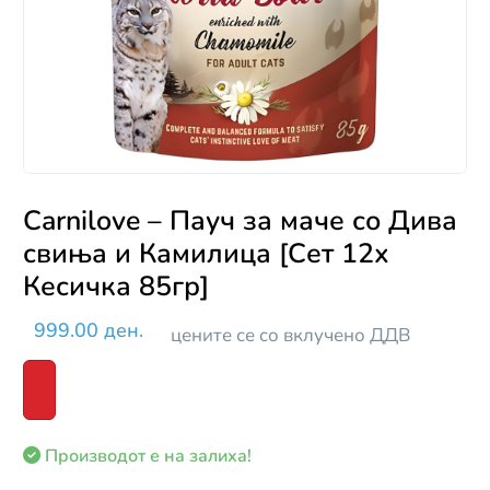
Carnilove – Пауч за маче со Дива
свиња и Камилица [Сет 12х
Кесичка 85гр]
999.00 ден.
цените се со вклучено ДДВ
Производот е на залиха!