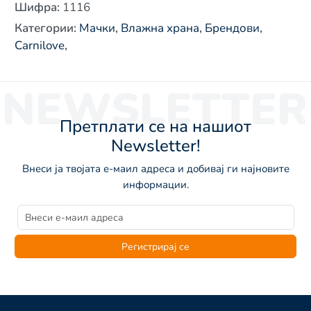
Шифра
:
1116
Категории
:
Мачки
,
Влажна храна
,
Брендови
,
Carnilove
,
NEWSLETTER
Претплати се на нашиот
Newsletter!
Внеси ја твојата е-маил адреса и добивај ги најновите
информации.
Регистрирај се