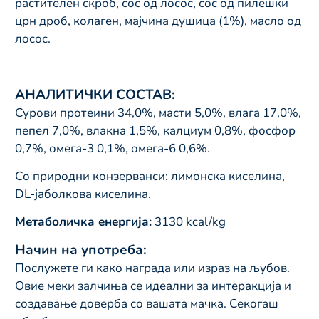
растителен скроб, сос од лосос, сос од пилешки
црн дроб, колаген, мајчина душица (1%), масло од
лосос.
АНАЛИТИЧКИ СОСТАВ:
Сурови протеини 34,0%, масти 5,0%, влага 17,0%,
пепел 7,0%, влакна 1,5%, калциум 0,8%, фосфор
0,7%, омега-3 0,1%, омега-6 0,6%.
Со природни конзерванси: лимонска киселина,
DL-јаболкова киселина.
Метаболичка енергија:
3130 kcal/kg
Начин на употреба:
Послужете ги како награда или израз на љубов.
Овие меки залчиња се идеални за интеракција и
создавање доверба со вашата мачка. Секогаш