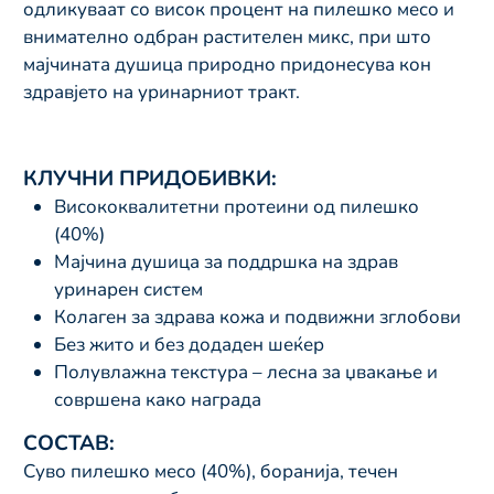
одликуваат со висок процент на пилешко месо и
внимателно одбран растителен микс, при што
мајчината душица природно придонесува кон
здравјето на уринарниот тракт.
КЛУЧНИ ПРИДОБИВКИ:
Висококвалитетни протеини од пилешко
(40%)
Мајчина душица за поддршка на здрав
уринарен систем
Колаген за здрава кожа и подвижни зглобови
Без жито и без додаден шеќер
Полувлажна текстура – лесна за џвакање и
совршена како награда
СОСТАВ:
Суво пилешко месо (40%), боранија, течен