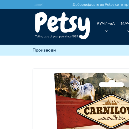
то по најдобри цени!
Добредојдовте во Petsy сите произв
КУЧИЊА
МА
Производи