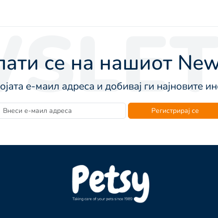
SLET
ати се на нашиот News
војата е-маил адреса и добивај ги најновите 
Регистрирај се