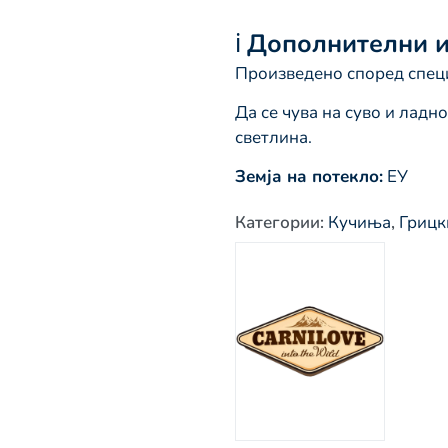
ℹ️
Дополнителни 
Произведено според спец
Да се чува на суво и ладн
светлина.
Земја на потекло:
ЕУ
Категории
:
Кучиња
,
Грицк