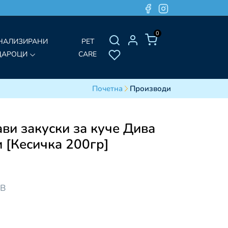
0
НАЛИЗИРАНИ
PET
ДАРОЦИ
CARE
Почетна
Производи
ави закуски за куче Дива
 [Кесичка 200гр]
ДВ