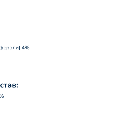
офероли) 4%
став:
0%