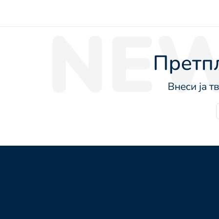
NEW
Претпл
Внеси ја т