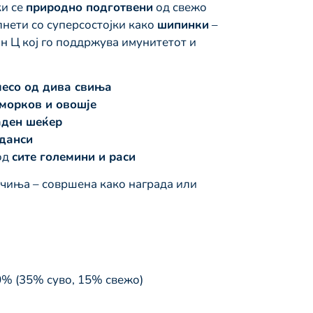
ки се
природно подготвени
од свежо
лнети со суперсостојки како
шипинки
–
н Ц кој го поддржува имунитетот и
есо од дива свиња
 морков и овошје
аден шеќер
данси
од
сите големини и раси
чиња – совршена како награда или
0% (35% суво, 15% свежо)