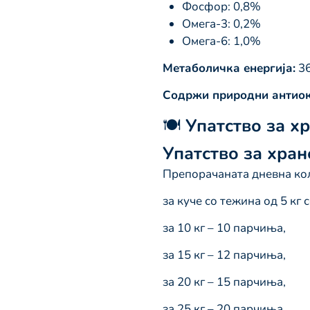
Фосфор: 0,8%
Омега-3: 0,2%
Омега-6: 1,0%
Метаболичка енергија:
36
Содржи природни антиок
🍽️
Упатство за х
Упатство за хран
Препорачаната дневна кол
за куче со тежина од 5 кг
за 10 кг – 10 парчиња,
за 15 кг – 12 парчиња,
за 20 кг – 15 парчиња,
за 25 кг – 20 парчиња,