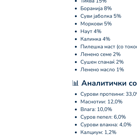
Тиква 15%
Боранија 8%
Суви јаболка 5%
Моркови 5%
Наут 4%
Калинка 4%
Пилешка маст (со ток
Ленено семе 2%
Сушен спанаќ 2%
Ленено масло 1%
📊
Аналитички со
Сурови протеини: 33,
Маснотии: 12,0%
Влага: 10,0%
Суров пепел: 6,0%
Сурови влакна: 4,0%
Калциум: 1,2%