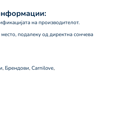
информации:
ификацијата на производителот.
о место, подалеку од директна сончева
и
,
Брендови
,
Carnilove
,