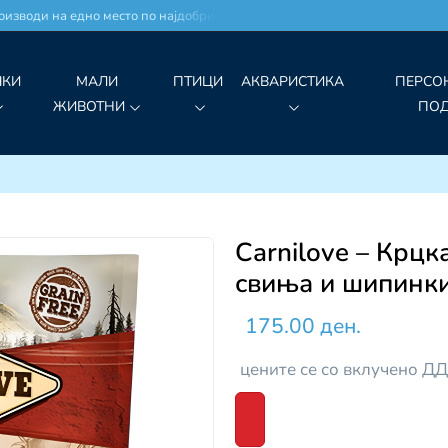
оди на едно место по најдобри цени!
ЧКИ
МАЛИ
ПТИЦИ
АКВАРИСТИКА
ПЕРСО
ЖИВОТНИ
ПО
Carnilove – Крцк
свиња и шипинки
175.00 ден.
цените се со вклучено Д