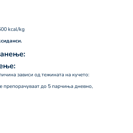
00 kcal/kg
сиданси.
ранење:
ење:
ичина зависи од тежината на кучето:
 се препорачуваат до 5 парчиња дневно,