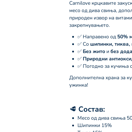
Carnilove крцкавите закус
месо од дива свиња, допо
природен извор на витами
закрепнувањето.
✅ Направено од
50% м
✅ Со
шипинки, тиква,
✅
Без жито
и
без дод
✅
Природни антиокси
✅ Погодно за кучиња 
Дополнителна храна за ку
ужинка!
🥩
Состав:
Месо од дива свиња 5
Шипинки 15%