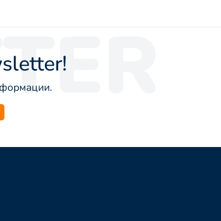
TER
letter!
информации.