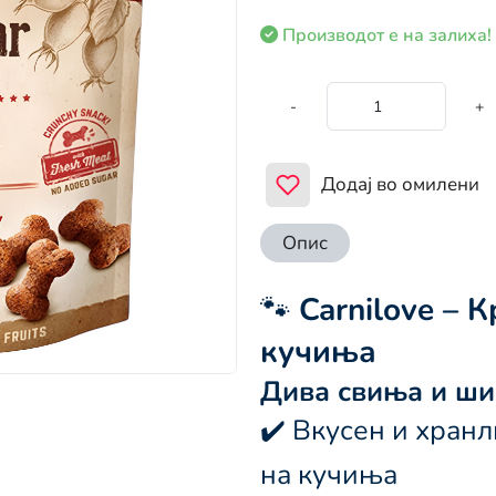
Производот е на залиха!
-
+
Додај во омилени
Опис
🐾
Carnilove – 
кучиња
Дива свиња и ши
✔️ Вкусен и хранл
на кучиња