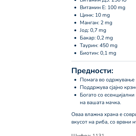
Витамин Е: 100 mg
Цинк: 10 mg
Манган: 2 mg
Јод: 0,7 mg
Бакар: 0,2 mg
Таурин: 450 mg
Биотин: 0,1 mg
Предности:
Помага во одржување н
Поддржува сјајно крзн
Богато со есенцијални
на вашата мачка.
Оваа влажна храна е совр
вкусот на риба, со врвни 
Шифра
:
1131