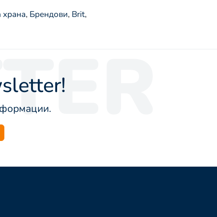
 храна
,
Брендови
,
Brit
,
TER
letter!
информации.