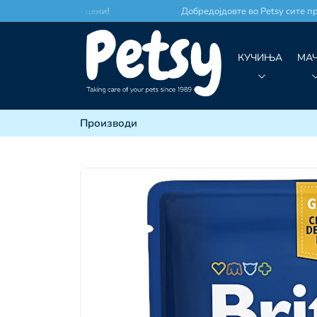
есто по најдобри цени!
Добредојдовте во Petsy сите прои
КУЧИЊА
МА
Производи