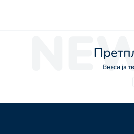
NEW
Претпл
Внеси ја т