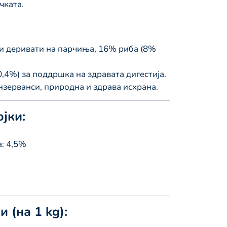
чката.
и деривати на парчиња, 16% риба (8%
,4%) за поддршка на здравата дигестија.
нзерванси, природна и здрава исхрана.
јки:
: 4,5%
 (на 1 kg):