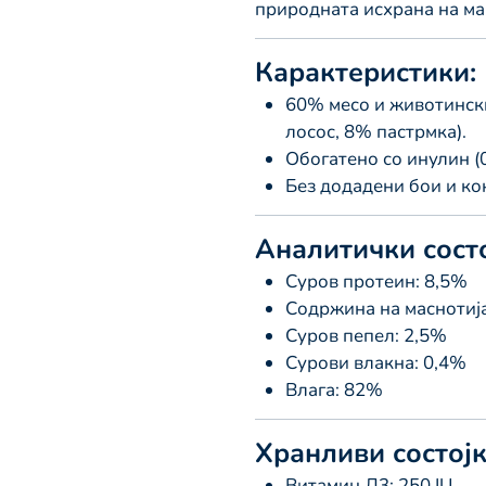
природната исхрана на ма
Карактеристики:
60% месо и животинск
лосос, 8% пастрмка).
Обогатено со инулин (0
Без додадени бои и ко
Аналитички состо
Суров протеин: 8,5%
Содржина на маснотија
Суров пепел: 2,5%
Сурови влакна: 0,4%
Влага: 82%
Хранливи состојки
Витамин Д3: 250 IU