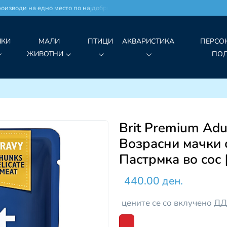
зводи на едно место по најдобри цени!
ЧКИ
МАЛИ
ПТИЦИ
АКВАРИСТИКА
ПЕРСО
ЖИВОТНИ
ПО
Brit Premium Adu
Возрасни мачки 
Пастрмка во сос
440.00 ден.
цените се со вклучено Д