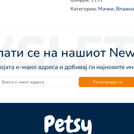
Категории
:
Мачки
,
Влажна
SLET
ати се на нашиот News
војата е-маил адреса и добивај ги најновите 
Регистрирај се