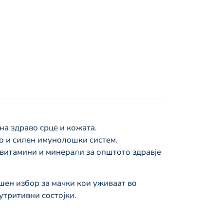
а здраво срце и кожата.
о и силен имунолошки систем.
 витамини и минерали за општото здравје
шен избор за мачки кои уживаат во
нутритивни состојки.