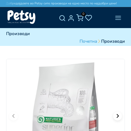
Добредојдовте во Petsy сите производи на едно место по најдобри цени!
До
0
Производи
Почетна
Производи