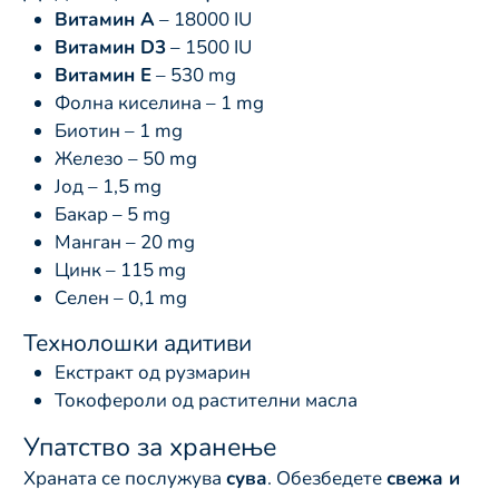
Витамин А
– 18000 IU
Витамин D3
– 1500 IU
Витамин Е
– 530 mg
Фолна киселина – 1 mg
Биотин – 1 mg
Железо – 50 mg
Јод – 1,5 mg
Бакар – 5 mg
Манган – 20 mg
Цинк – 115 mg
Селен – 0,1 mg
Технолошки адитиви
Екстракт од рузмарин
Токофероли од растителни масла
Упатство за хранење
Храната се послужува
сува
. Обезбедете
свежа и