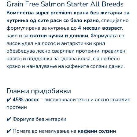
Grain Free Salmon Starter All Breeds
Комплетна super premium храна без житарки за
кутриња од сите раси со бело крзно
, специјално
формулирана за кутриња до
4 месеци возраст
,
како и за
скотни кучки и доилки
. Формулата со
висок удел на лосос и антарктички крил
обезбедува лесно сварливи протеини, правилен
развој и поддршка за здрава кожа, сјајно бело
крзно и намалување на кафените солзни дамки.
Главни придобивки
✔️
45% лосос
– висококвалитетен и лесно сварлив
протеин
✔️ Формула без житарки
✔️ Помага во намалување на
кафени солзни