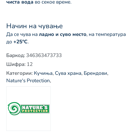
чиста вода
во секое време.
Начин на чување
Да се чува на
ладно и суво место
, на температура
до
+25°C
.
Баркод
:
346363473733
Шифра
:
12
Категории
:
Кучиња
,
Сува храна
,
Брендови
,
Nature's Protection
,