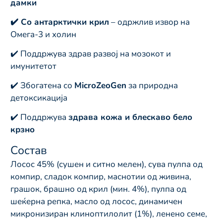
дамки
✔️ Со антарктички крил
– одржлив извор на
Омега-3 и холин
✔️ Поддржува здрав развој на мозокот и
имунитетот
✔️ Збогатена со
MicroZeoGen
за природна
детоксикација
✔️ Поддржува
здрава кожа и блескаво бело
крзно
Состав
Лосос 45% (сушен и ситно мелен), сува пулпа од
компир, сладок компир, маснотии од живина,
грашок, брашно од крил (мин. 4%), пулпа од
шеќерна репка, масло од лосос, динамичен
микронизиран клиноптилолит (1%), ленено семе,