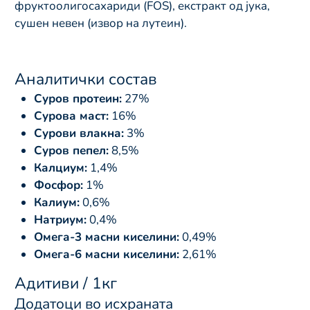
фруктоолигосахариди (FOS), екстракт од јука,
сушен невен (извор на лутеин).
Аналитички состав
Суров протеин:
27%
Сурова маст:
16%
Сурови влакна:
3%
Суров пепел:
8,5%
Калциум:
1,4%
Фосфор:
1%
Калиум:
0,6%
Натриум:
0,4%
Омега-3 масни киселини:
0,49%
Омега-6 масни киселини:
2,61%
Адитиви / 1кг
Додатоци во исхраната