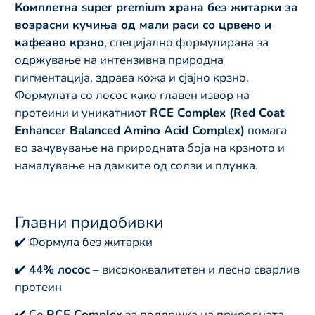
Комплетна super premium храна без житарки за
возрасни кучиња од мали раси со црвено и
кафеаво крзно
, специјално формулирана за
одржување на интензивна природна
пигментација, здрава кожа и сјајно крзно.
Формулата со лосос како главен извор на
протеини и уникатниот
RCE Complex (Red Coat
Enhancer Balanced Amino Acid Complex)
помага
во зачувување на природната боја на крзното и
намалување на дамките од солзи и плунка.
Главни придобивки
✔️ Формула без житарки
✔️
44% лосос
– висококвалитетен и лесно сварлив
протеин
✔️ Со
RCE Complex
за поддршка на природната