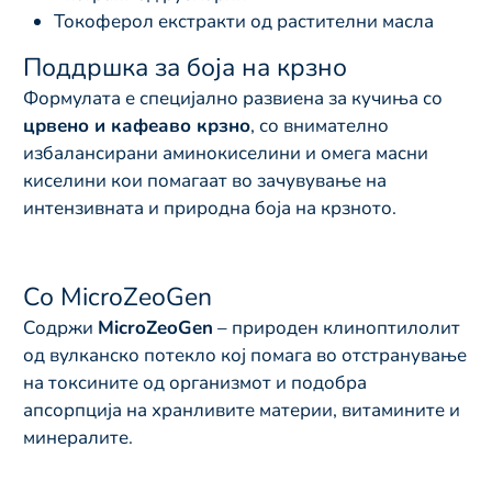
Токоферол екстракти од растителни масла
Поддршка за боја на крзно
Формулата е специјално развиена за кучиња со
црвено и кафеаво крзно
, со внимателно
избалансирани аминокиселини и омега масни
киселини кои помагаат во зачувување на
интензивната и природна боја на крзното.
Со MicroZeoGen
Содржи
MicroZeoGen
– природен клиноптилолит
од вулканско потекло кој помага во отстранување
на токсините од организмот и подобра
апсорпција на хранливите материи, витамините и
минералите.