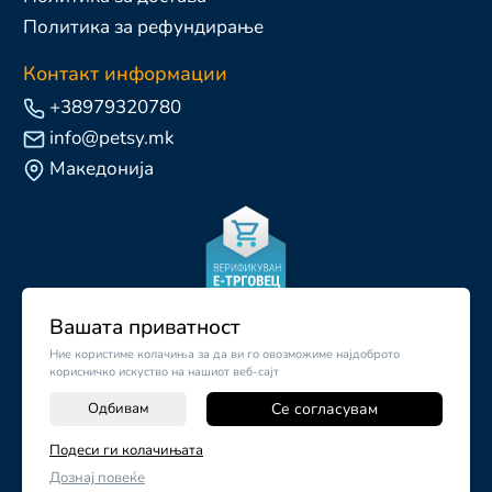
Политика за рефундирање
Контакт информации
+38979320780
info@petsy.mk
Македонија
Вашата приватност
Ние користиме колачиња за да ви го овозможиме најдоброто
корисничко искуство на нашиот веб-сајт
Одбивам
Се согласувам
-
+
Подеси ги колачињата
©
2026
Vendor x
Petsy.mk
Дознај повеќе
ДОДАЈ ВО КОШНИЧКА
Поставки за колачиња
|
Пријави проблем