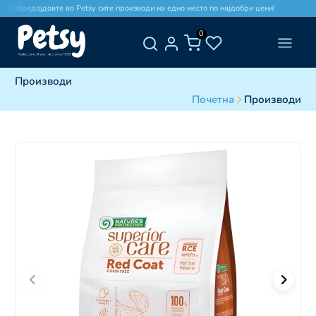
Добредојдовте во Petsy сите производи на едно место по најдобри цени!
Добр
0
Производи
Почетна
Производи