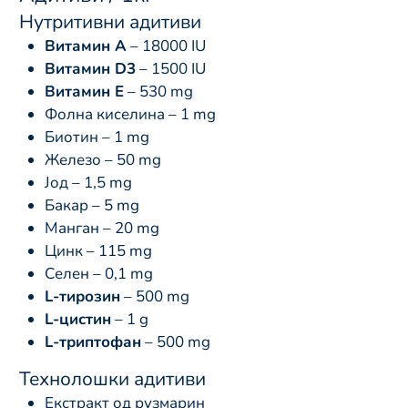
Нутритивни адитиви
Витамин А
– 18000 IU
Витамин D3
– 1500 IU
Витамин Е
– 530 mg
Фолна киселина – 1 mg
Биотин – 1 mg
Железо – 50 mg
Јод – 1,5 mg
Бакар – 5 mg
Манган – 20 mg
Цинк – 115 mg
Селен – 0,1 mg
L-тирозин
– 500 mg
L-цистин
– 1 g
L-триптофан
– 500 mg
Технолошки адитиви
Екстракт од рузмарин