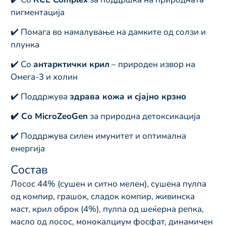
пигментација
✔️ Помага во намалување на дамките од солзи и
плунка
✔️ Со
антарктички крил
– природен извор на
Омега-3 и холин
✔️ Поддржува
здрава кожа и сјајно крзно
✔️ Со MicroZeoGen
за природна детоксикација
✔️ Поддржува силен имунитет и оптимална
енергија
Состав
Лосос 44% (сушен и ситно мелен), сушена пулпа
од компир, грашок, сладок компир, живинска
маст, крил оброк (4%), пулпа од шеќерна репка,
масло од лосос, монокалциум фосфат, динамичен