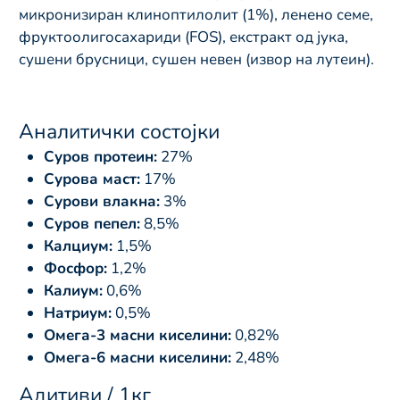
микронизиран клиноптилолит (1%), ленено семе,
фруктоолигосахариди (FOS), екстракт од јука,
сушени брусници, сушен невен (извор на лутеин).
Аналитички состојки
Суров протеин:
27%
Сурова маст:
17%
Сурови влакна:
3%
Суров пепел:
8,5%
Калциум:
1,5%
Фосфор:
1,2%
Калиум:
0,6%
Натриум:
0,5%
Омега-3 масни киселини:
0,82%
Омега-6 масни киселини:
2,48%
Адитиви / 1кг