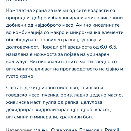
Комплетна храна за мачки од сите возрасти со
природни, добро избалансирани амино киселини
добиени од најдоброто месо. Амино киселините
во комбинација со макро и микро-мачка елементи
обезбедуваат правилен развој, здравје и
долговечност. Поради pH вредноста од 6,0-6,5,
намалена е можноста за појава на уринарен
калкулус. Висококвалитетните масти заедно со
витамините влијаат на производството на сјајно и
густо крзно.
Состав: дехидрирано пилешко, свинско и
говедско месо, пченка, ориз, ладно цедено масло,
живинска маст, пулпа од репка, целулоза,
дехидриран хидролизиран црн дроб, квасец,
витамини и минерали, хранливи бои.
Категории
:
Мачки
,
Сува храна
,
Брендови
,
Premil
,