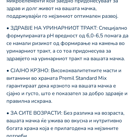
микроелементи кои заедно придонесуваат за
здрав и долг живот на вашата мачка,
поддржувајќи го нејзиниот оптимален развој.
• ЗДРАВЈЕ НА УРИНАРНИОТ ТРАКТ: Специјално
формулираната pH вредност од 6,0-6,5 помага да
се намали ризикот од формирање на камења во
уринарниот тракт, а со тоа придонесува за
здравјето на уринарниот тракт на вашата мачка.
• СЈАЈНО КРЗНО: Висококвалитетните масти и
витамини во храната Premil Standard Mix
гарантираат дека крзното на вашата мачка е
сјајно и густо, што е показател за добро здравје и
правилна исхрана.
• ЗА СИТЕ ВОЗРАСТИ: Без разлика на возраста,
вашата мачка ќе ужива во вкусна и нутритивно
богата храна која е прилагодена на нејзините
потреби.