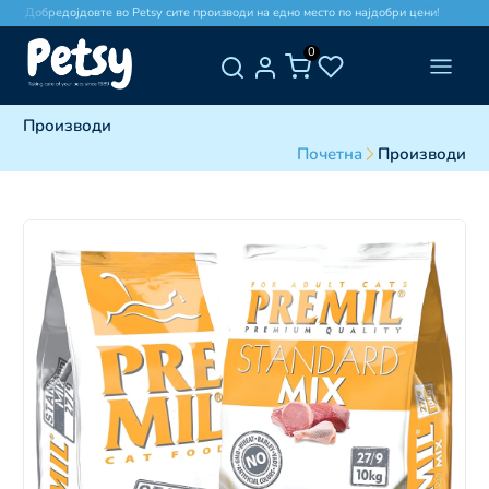
Добредојдовте во Petsy сите производи на едно место по најдобри цени!
0
Производи
Почетна
Производи