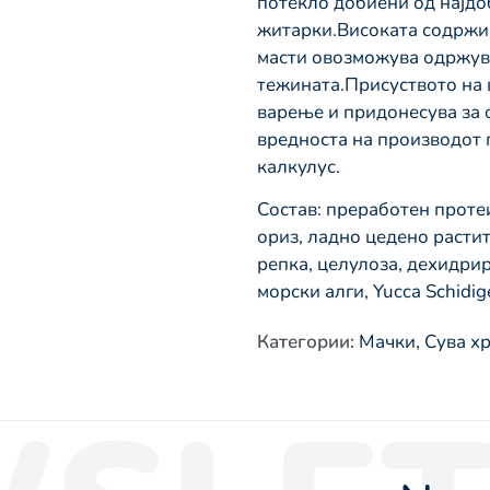
потекло добиени од најдо
житарки.Високата содржин
масти овозможува одржува
тежината.Присуството на 
варење и придонесува за 
вредноста на производот
калкулус.
Состав: преработен проте
ориз, ладно цедено растит
репка, целулоза, дехидри
морски алги, Yucca Schidig
Категории
:
Мачки
,
Сува х