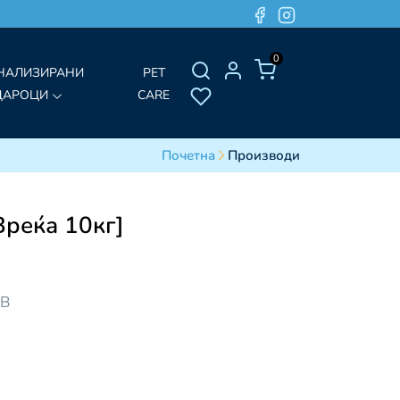
0
НАЛИЗИРАНИ
PET
ДАРОЦИ
CARE
Почетна
Производи
[Вреќа 10кг]
ДВ