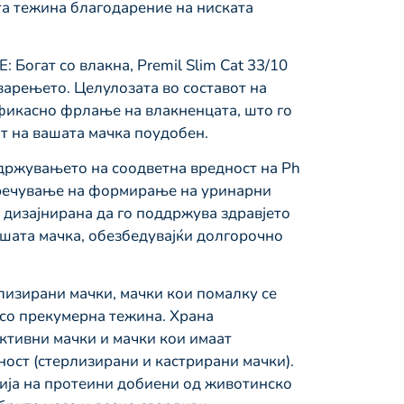
та тежина благодарение на ниската
гат со влакна, Premil Slim Cat 33/10
варењето. Целулозата во составот на
фикасно фрлање на влакненцата, што го
т на вашата мачка поудобен.
жувањето на соодветна вредност на Ph
пречување на формирање на уринарни
 дизајнирана да го поддржува здравјето
ашата мачка, обезбедувајќи долгорочно
лизирани мачки, мачки кои помалку се
со прекумерна тежина. Храна
ктивни мачки и мачки кои имаат
ност (стерлизирани и кастрирани мачки).
ија на протеини добиени од животинско