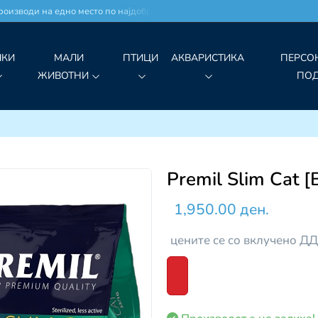
изводи на едно место по најдобри цени!
ЧКИ
МАЛИ
ПТИЦИ
АКВАРИСТИКА
ПЕРСО
ЖИВОТНИ
ПО
Premil Slim Cat 
1,950.00 ден.
цените се со вклучено Д