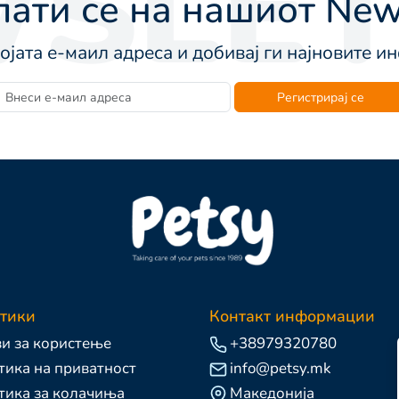
SLET
ати се на нашиот News
војата е-маил адреса и добивај ги најновите 
Регистрирај се
тики
Контакт информации
и за користење
+38979320780
ика на приватност
info@petsy.mk
тика за колачиња
Македонија