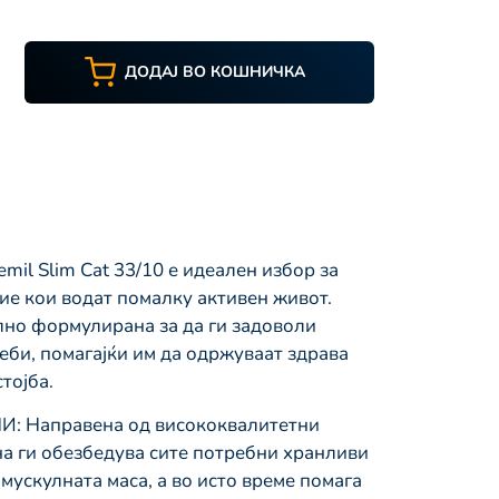
ДОДАЈ ВО КОШНИЧКА
l Slim Cat 33/10 е идеален избор за
ие кои водат помалку активен живот.
ално формулирана за да ги задоволи
би, помагајќи им да одржуваат здрава
тојба.
 Направена од висококвалитетни
на ги обезбедува сите потребни хранливи
мускулната маса, а во исто време помага