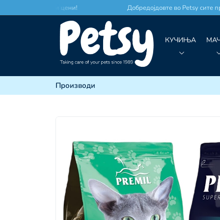
есто по најдобри цени!
Добредојдовте во Petsy сите про
КУЧИЊА
МА
Производи