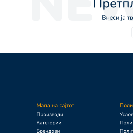
NEW
Претпл
Внеси ја т
Мапа на сајтот
Поли
Производи
Услов
Категории
Полит
Брендови
Поли