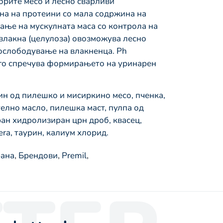
брите месо и лесно сварливи
а на протеини со мала содржина на
ње на мускулната маса со контрола на
влакна (целулоза) овозможува лесно
ослободување на влакненца. Ph
 го спречува формирањето на уринарен
ин од пилешко и мисиркино месо, пченка,
елно масло, пилешка маст, пулпа од
ран хидролизиран црн дроб, квасец,
era, таурин, калиум хлорид.
рана
,
Брендови
,
Premil
,