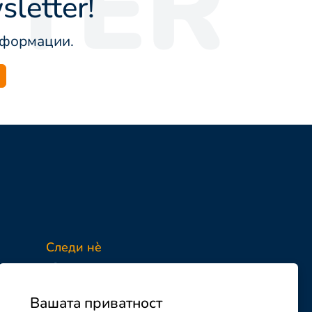
TER
letter!
информации.
Следи нè
Facebook
Instagram
Вашата приватност