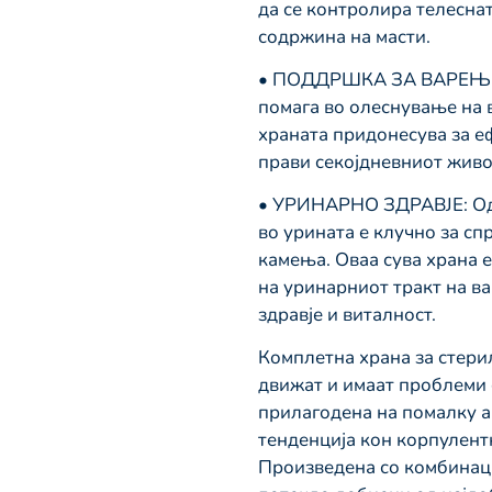
да се контролира телесна
содржина на масти.
• ПОДДРШКА ЗА ВАРЕЊЕ: Бо
помага во олеснување на 
храната придонесува за е
прави секојдневниот живо
• УРИНАРНО ЗДРАВЈЕ: Одр
во урината е клучно за с
камења. Оваа сува храна е
на уринарниот тракт на в
здравје и виталност.
Комплетна храна за стери
движат и имаат проблеми 
прилагодена на помалку а
тенденција кон корпулент
Произведена со комбинац