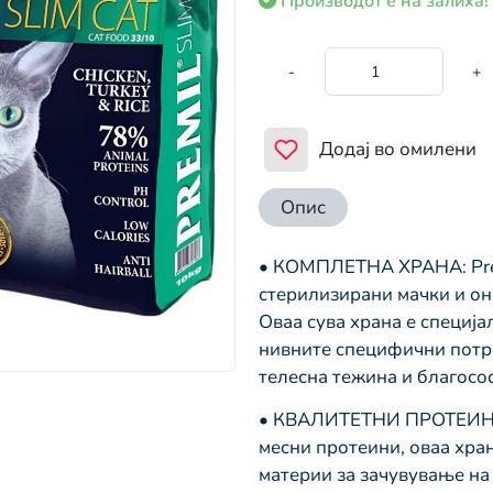
Производот е на залиха!
-
+
Додај во омилени
Опис
• КОМПЛЕТНА ХРАНА: Premi
стерилизирани мачки и он
Оваа сува храна е специј
нивните специфични потре
телесна тежина и благосос
• КВАЛИТЕТНИ ПРОТЕИНИ:
месни протеини, оваа хра
материи за зачувување на 