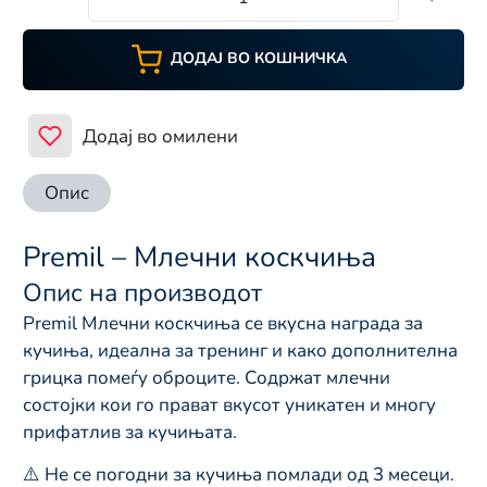
ДОДАЈ ВО КОШНИЧКА
Додај во омилени
Опис
Premil – Млечни коскчиња
Опис на производот
Premil Млечни коскчиња се вкусна награда за
кучиња, идеална за тренинг и како дополнителна
грицка помеѓу оброците. Содржат млечни
состојки кои го прават вкусот уникатен и многу
прифатлив за кучињата.
⚠️ Не се погодни за кучиња помлади од 3 месеци.