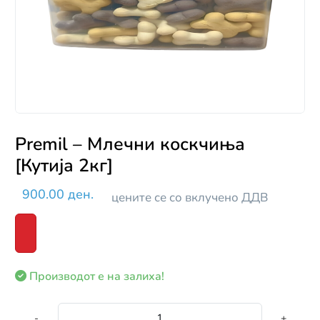
Premil – Млечни коскчиња
[Кутија 2кг]
900.00 ден.
цените се со вклучено ДДВ
Производот е на залиха!
-
+