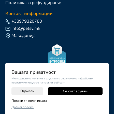
Политика за рефундирање
Контакт информации
+38979320780
info@petsy.mk
Македонија
Вашата приватност
Ние користиме колачиња за да ви го овозможиме најдоброто
корисничко искуство на нашиот веб-сајт
Одбивам
Се согласувам
-
+
Подеси ги колачињата
©
2026
Vendor x
Petsy.mk
Дознај повеќе
ДОДАЈ ВО КОШНИЧКА
Поставки за колачиња
|
Пријави проблем