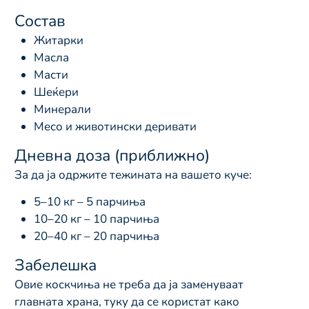
Состав
Житарки
Масла
Масти
Шеќери
Минерали
Месо и животински деривати
Дневна доза (приближно)
За да ја одржите тежината на вашето куче:
5–10 кг – 5 парчиња
10–20 кг – 10 парчиња
20–40 кг – 20 парчиња
Забелешка
Овие коскчиња не треба да ја заменуваат
главната храна, туку да се користат како