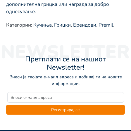
дополнителна грицка или награда за добро
однесување.
Категории
:
Кучиња
,
Грицки
,
Брендови
,
Premil
,
NEWSLETTER
Претплати се на нашиот
Newsletter!
Внеси ја твојата е-маил адреса и добивај ги најновите
информации.
Регистрирај се