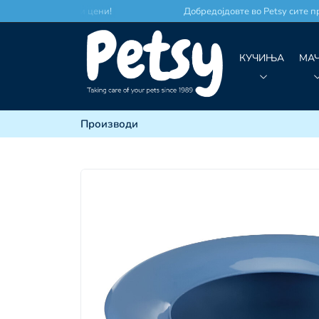
место по најдобри цени!
Добредојдовте во Petsy сите пр
КУЧИЊА
МА
Производи