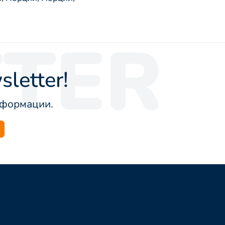
TER
letter!
информации.