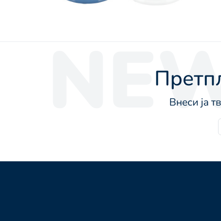
NEW
Претпл
Внеси ја т