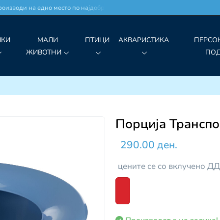
оизводи на едно место по најдобри цени!
ЧКИ
МАЛИ
ПТИЦИ
АКВАРИСТИКА
ПЕРСО
ЖИВОТНИ
ПО
Порција Транспо
290.00 ден.
цените се со вклучено Д