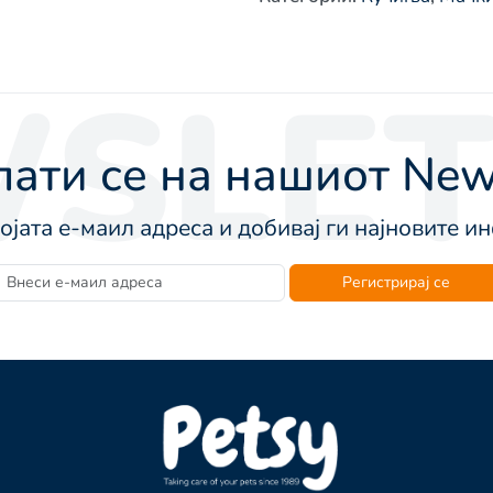
SLET
ати се на нашиот News
војата е-маил адреса и добивај ги најновите 
Регистрирај се