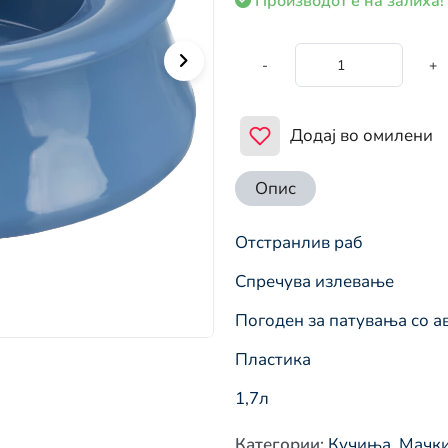
Производот е на залиха!
-
+
Додај во омилени
Опис
Отстранлив раб
Спречува излевање
Погоден за патувања со 
Пластика
1,7л
Категории
:
Кучиња
,
Мачк